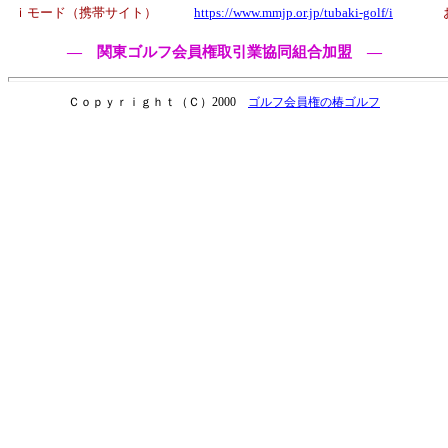
ｉモード（携帯サイト）
https://www.mmjp.or.jp/tubaki-golf/i
― 関東ゴルフ会員権取引業協同組合加盟 ―
Ｃｏｐｙｒｉｇｈｔ（Ｃ）2000
ゴルフ会員権の椿ゴルフ