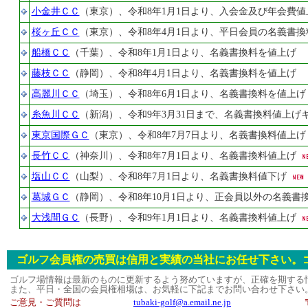
小金井ＣＣ
（東京）、令和8年1月1日より、入会金及び年会費値
桜ヶ丘ＣＣ
（東京）、令和8年4月1日より、平日会員の名義書換
船橋ＣＣ
（千葉）、令和8年1月1日より、名義書換料を値上げ
藤枝ＣＣ
（静岡）、令和8年4月1日より、名義書換料を値上げ
高麗川ＣＣ
（埼玉）、令和8年6月1日より、名義書換料を値上げ
糸魚川ＣＣ
（新潟）、令和9年3月31日まで、名義書換料値上げ
東京国際ＧＣ
（東京）、令和8年7月7日より、名義書換料値上げ
長竹ＣＣ
（神奈川）、令和8年7月1日より、名義書換料値上げ
塩山ＣＣ
（山梨）、令和8年7月1日より、名義書換料値下げ
葛城ＧＣ
（静岡）、令和8年10月1日より、正会員以外の名義書
大浅間ＧＣ
（長野）、令和9年1月1日より、名義書換料値上げ
ゴルフ会員権の売買は信用と実績の当社にお任せ下さい。
ゴルフ場情報は最新のものに更新するよう努めていますが、正確を期する
また、平日・全国の会員権相場は、お気軽に下記までお問い合わせ下さい
ご意見・ご質問は
tubaki-golf@a.email.ne.jp