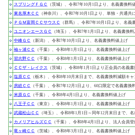
スプリングＦＧＣ
（茨城）、令和7年10月1日より、名義書換料
東名厚木ＣＣ
（神奈川）、令和7年10月1日より、単独・共通共
ＰＧＭ富岡ＣＣサウスＣ
（群馬）、令和7年10月1日より、名義
ユニオンエースＧＣ
（埼玉）、令和7年1月1日より、名義書換
中峰ＧＣ
（新潟）、令和7年10月1日より、名義書換料値上げ
袖ヶ浦ＣＣ
（千葉）、令和8年1月1日より、名義書換料値上げ
習志野ＣＣ
（千葉）、令和8年1月1日より、名義書換料値上げ
ＣＣザ・レイクス
（茨城）、令和8年1月1日より正会員の名義
塩原ＣＣ
（栃木）、令和8年10月末日まで、名義書換料減額キ
房総ＣＣ
（千葉）、令和7年12月1日より、60口限定で名義書
米原ＧＣ
（千葉）、令和8年4月1日より、名義書換料値上げ
八王子ＣＣ
（東京）、令和8年1月1日より、名義書換料値上げ
武蔵松山ＣＣ
（埼玉）、令和8年1月1日～同年12月末日まで、
カメリアヒルズＣＣ
（千葉）、令和8年4月1日より、法人会員
竜ヶ崎ＣＣ
（茨城）、令和8年3月1日より、名義書換料値上げ