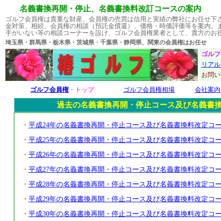
名義書換再開・停止、名義書換料改訂コースの案内
ゴルフ会員権は貴重な財産、会員権の売買は信用と実績の弊社にお任せ下
金対策、相続、会員権の相談（預託金償還）、価格・時価評価等を案内。
手がいない等の相談コーナーを設け、ゴルフ会員権業者として、貴方のお
埼玉県・群馬県・栃木県・茨城県・千葉県・静岡県、関東の会員権はお
ゴルフ
リアル
お問
ゴルフ会員権
・トップ
ゴルフ会員権相場
会社案内
過去の名義書換再開・停止コース及び名義書換
・
平成24年の名義書換再開・停止コース及び名義書換料改定コ
・
平成25年の名義書換再開・停止コース及び名義書換料改定コ
・
平成26年の名義書換再開・停止コース及び名義書換料改定コ
・
平成27年の名義書換再開・停止コース及び名義書換料改定コ
・
平成28年の名義書換再開・停止コース及び名義書換料改定コ
・
平成29年の名義書換再開・停止コース及び名義書換料改定コ
・
平成30年の名義書換再開・停止コース及び名義書換料改定コ