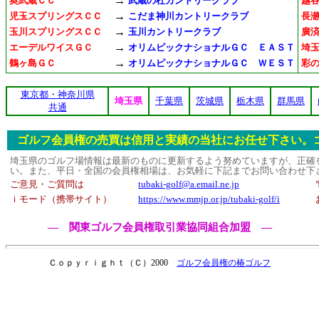
→
奥武蔵ＣＣ
武蔵の杜カントリークラブ
越
→
児玉スプリングスＣＣ
こだま神川カントリークラブ
長
→
玉川スプリングスＣＣ
玉川カントリークラブ
廣
→
エーデルワイスＧＣ
オリムピックナショナルＧＣ ＥＡＳＴ
埼
→
鶴ヶ島ＧＣ
オリムピックナショナルＧＣ ＷＥＳＴ
彩
東京都・神奈川県
埼玉県
千葉県
茨城県
栃木県
群馬県
共通
ゴルフ会員権の売買は信用と実績の当社にお任せ下さい。
埼玉県のゴルフ場情報は最新のものに更新するよう努めていますが、正確
い。また、平日・全国の会員権相場は、お気軽に下記までお問い合わせ下
ご意見・ご質問は
tubaki-golf@a.email.ne.jp
ｉモード（携帯サイト）
https://www.mmjp.or.jp/tubaki-golf/i
― 関東ゴルフ会員権取引業協同組合加盟 ―
Ｃｏｐｙｒｉｇｈｔ（Ｃ）2000
ゴルフ会員権の椿ゴルフ