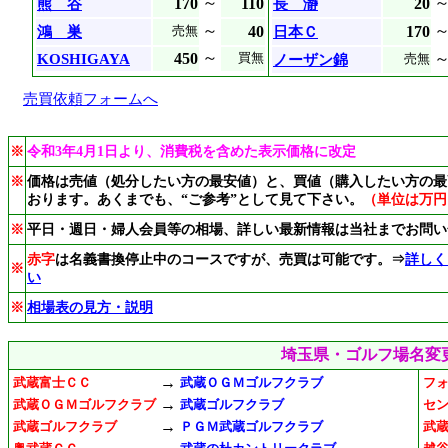
～
170
110
20
熊 谷
長 瀞
～
40
170
鴻 巣
売無
日本Ｃ
～
450
KOSHIGAYA
買無
ノーザン錦
売無
売買依頼フォームへ
※
令和3年4月1日より、消費税を含めた表示価格に改定
※
価格は売値（処分したい方の最安値）と、買値（購入したい方の最
おります。あくまでも、“ご参考”として見て下さい。
（単位は万円
※
平日・週日・婦人会員等の相場、詳しい最新情報は当社までお問い
赤字
は名義書換停止中のコースですが、売買は可能です。⇒
詳しく
※
い
※
相場表の見方・説明
埼玉県・ゴルフ場名変
→
武蔵富士ＣＣ
武蔵ＯＧＭゴルフクラブ
フ
→
武蔵ＯＧＭゴルフクラブ
武蔵ゴルフクラブ
セ
→
武蔵ゴルフクラブ
ＰＧＭ武蔵ゴルフクラブ
武