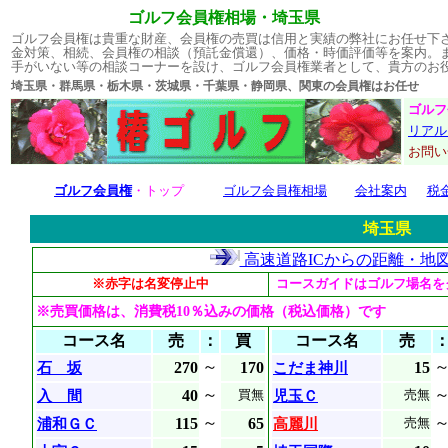
ゴルフ会員権相場・埼玉県
ゴルフ会員権は貴重な財産、会員権の売買は信用と実績の弊社にお任せ下
金対策、相続、会員権の相談（預託金償還）、価格・時価評価等を案内。
手がいない等の相談コーナーを設け、ゴルフ会員権業者として、貴方のお
埼玉県・群馬県・栃木県・茨城県・千葉県・静岡県、関東の会員権はお
ゴルフ
リアル
お問
ゴルフ会員権
・トップ
ゴルフ会員権相場
会社案内
税
埼玉県
高速道路ICからの距離・地
※赤字は名変停止中
コースガイドはゴルフ場名を
※売買価格は、消費税10％込みの価格（税込価格）です
コース名
売
：
買
コース名
売
～
270
170
15
石 坂
こだま神川
～
40
入 間
買無
児玉Ｃ
売無
～
115
65
浦和ＧＣ
高麗川
売無