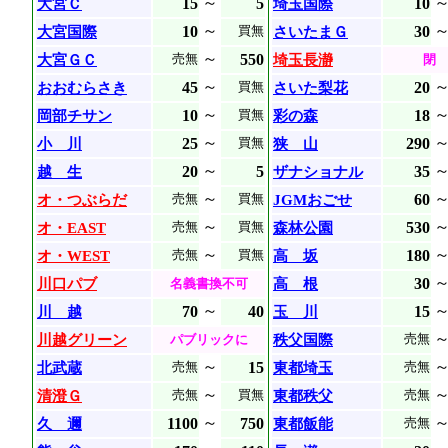
～
15
5
10
大宮Ｃ
埼玉国際
～
10
30
大宮国際
買無
さいたまＧ
～
550
大宮ＧＣ
売無
埼玉長瀞
閉
～
45
20
おおむらさき
買無
さいた梨花
～
10
18
岡部チサン
買無
彩の森
～
25
290
小 川
買無
狭 山
～
20
5
35
越 生
ザナショナル
～
60
オ・つぶらだ
売無
買無
JGMおごせ
～
530
オ・EAST
売無
買無
森林公園
～
180
オ・WEST
売無
買無
高 坂
30
川口パブ
名義書換不可
高 根
～
70
40
15
川 越
玉 川
川越グリーン
パブリックに
秩父国際
売無
～
15
北武蔵
売無
東都埼玉
売無
～
清澄Ｇ
売無
買無
東都秩父
売無
～
1100
750
久 邇
東都飯能
売無