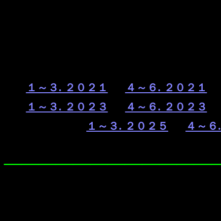
１～３. ２０２１
４～６. ２０２１
１～３. ２０２３
４～６. ２０２３
１～３. ２０２５
４～６
――――――――――――