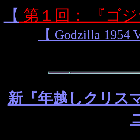
【
第１回： 『ゴジラ (G
【 Godzilla 1954 
新『年越しクリスマ