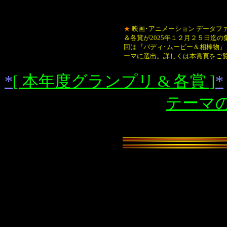
★
映画･アニメーション データフ
＆各賞が2025年１２月２５日迄
回は『バディ･ムービー＆相棒物』
ーマに選出。詳しくは本賞頁をご
*
[ 本年度グランプリ
&
各賞 ]
*
テーマの