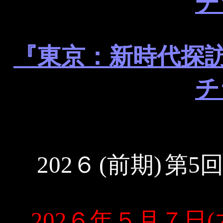
チ
『東京：新時代探訪
チ
202６
(前期)
第5
202６年５月７日