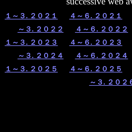
successive web 
１～３. ２０２１
４～６. ２０２１
～３. ２０２２
４～６. ２０２２
１～３. ２０２３
４～６. ２０２３
～３. ２０２４
４～６. ２０２４
１～３. ２０２５
４～６. ２０２５
～３. ２０２