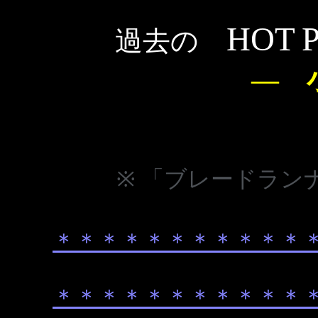
HOT
過去の
― 
※ 「ブレードランナー」(1
＊
＊
＊
＊
＊
＊
＊
＊
＊
＊
＊
＊
＊
＊
＊
＊
＊
＊
＊
＊
＊
＊