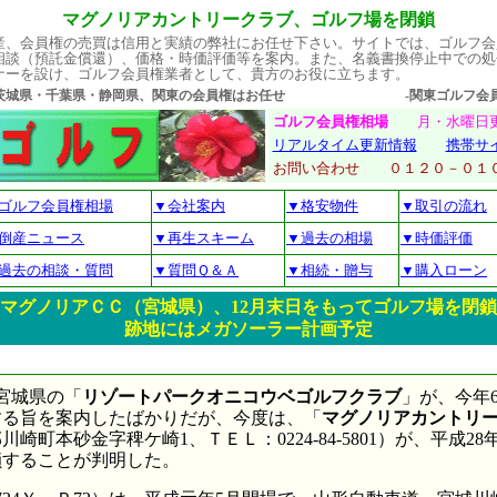
マグノリアカントリークラブ、ゴルフ場を閉鎖
産、会員権の売買は信用と実績の弊社にお任せ下さい。サイトでは、ゴルフ会
相談（預託金償還）、価格・時価評価等を案内。また、名義書換停止中での処
ナーを設け、ゴルフ会員権業者として、貴方のお役に立ちます。
・茨城県・千葉県・静岡県、関東の会員権はお任せ -関東ゴルフ会員権
ゴルフ会員権相場
月・水曜
リアルタイム更新情報
携帯サ
お問い合わせ ０１２０－
ゴルフ会員権相場
▼会社案内
▼格安物件
▼取引の流れ
倒産ニュース
▼再生スキーム
▼過去の相場
▼時価評価
過去の相談・質問
▼質問Ｑ＆Ａ
▼相続・贈与
▼購入ローン
マグノリアＣＣ（宮城県）、12月末日をもってゴルフ場を閉鎖
跡地にはメガソーラー計画予定
宮城県の「
リゾートパークオニコウベゴルフクラブ
」が、今年6
する旨を案内したばかりだが、今度は、「
マグノリアカントリ
崎町本砂金字稗ケ崎1、ＴＥＬ：0224-84-5801）が、平成28
鎖することが判明した。