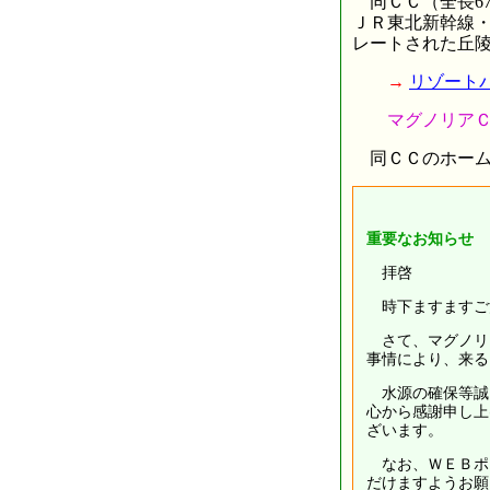
同ＣＣ（全長67
ＪＲ東北新幹線・
レートされた丘
→
リゾート
マグノリアＣＣ ＵＲ
同ＣＣのホーム
重要なお知らせ
拝啓
時下ますますご
さて、マグノリア
事情により、来る
水源の確保等誠
心から感謝申し上
ざいます。
なお、ＷＥＢポイ
だけますようお願