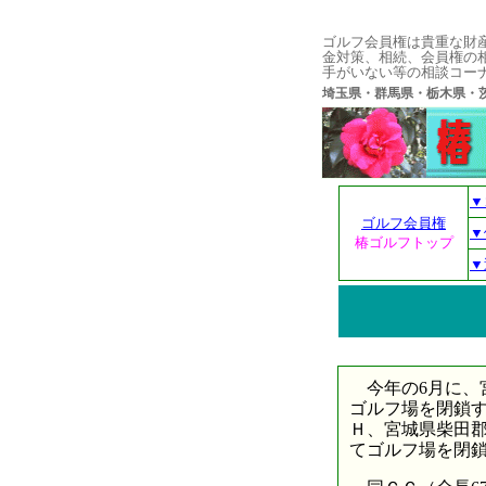
ゴルフ会員権は貴重な財
金対策、相続、会員権の
手がいない等の相談コー
埼玉県・群馬県・栃木県
▼
ゴルフ会員権
▼
椿ゴルフトップ
▼
今年の6月に、
ゴルフ場を閉鎖
Ｈ、宮城県柴田郡川
てゴルフ場を閉