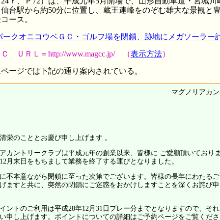
24Ｙ、Ｐ72）は、平成元年5月開場で、山形自動車道・宮城川
仙台駅から約50分に位置し、蔵王連峰をのぞむ雄大な景観と
陵コース。
パークオニコウベＧＣ・ゴルフ場を閉鎖、跡地にメガソーラー
Ｌ＝http://www.magcc.jp/ （
表示方法
）
ページでは下記の通り案内されている。
マグノリアカン
清栄のこととお慶び申し上げます 。
カントリークラブは平成元年の創業以来、皆様に ご愛顧頂いており
12月末日をもちまして業務を終了する運びとなりました。
に不本意ながら閉鎖に至った次第でございます。皆様の長年にわたるご
げますと共に、突然の閉鎖にご迷惑をおかけしますことを深くお詫び申
ントのご利用は平成28年12月31日プレー分までとなりますので、そ
い申し上げます。ポイントについての詳細はご予約ページをご覧くださ