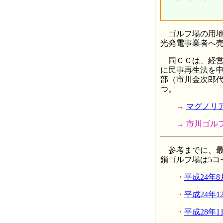
ゴルフ場の用地
光発電事業者へ
同ＣＣは、経営会
に民事再生法を
部（市川金次郎
つ。
→
マグノリ
→ 市川ゴルフ興業グル
参考までに、最
鎖ゴルフ場は5
・
平成24年
・
平成24年
・
平成28年