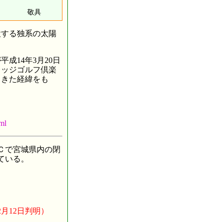
敬具
する独系の太陽
14年3月20日
レッジゴルフ倶楽
てきた経緯をも
ml
Ｃで宮城県内の閉
ている。
2月12日判明）