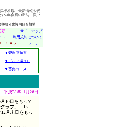
員権相場の最新情報や税
分や年会費の滞納、買い
取引業協同組合加盟-
日更新
サイトマップ
イト
利用規約について
０１０－５４６
メール
▼売買依頼書
▼ゴルフ場ＨＰ
▼募集コース
平成28年11月28日
月10日をもって
ークラブ
」（18
年12月末日をもっ