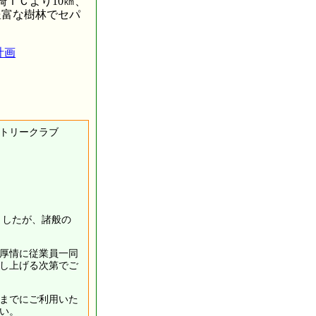
崎ＩＣより10㎞、
豊富な樹林でセパ
計画
トリークラブ
ましたが、諸般の
厚情に従業員一同
し上げる次第でご
れまでにご利用いた
い。