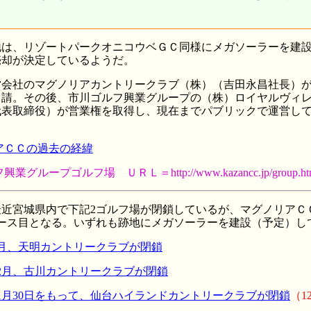
は、リゾートパークオニコウベＧＣ同様にメガソーラーを建設
売却が決定しているようだ。
社のマグノリアカントリークラブ（株）（吉田永昌社長）が平成
申請。その後、市川ゴルフ興業グループの（株）ロイヤルヴィ
代表取締役）が営業権を取得し、現在までパブリックで運営し
アＣＣの過去の経緯
ープゴルフ場 ＵＲＬ＝http://www.kazancc.jp/group.ht
近宮城県内で下記2ゴルフ場が閉鎖しているが、マグノリアＣ
コース目となる。いずれも跡地にメガソーラーを建設（予定）し
8月、天明カントリークラブが閉鎖
12月、古川カントリークラブが閉鎖
11月30日をもって、仙台ハイランドカントリークラブが閉鎖
（1