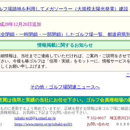
ルフ場跡地を利用してメガソーラー（大規模太陽光発電）建設
8年12月20日追加
完全閉鎖・一時閉鎖・一部閉鎖）したゴルフ場一覧、都道府県
情報掲載に関するお知らせ
細情報は、当社までご連絡していただければ、ご案内・ご説明をさせて
下さい。今後も椿ゴルフは「信用・実績」をモットーに、情報サービス
ろしくお願い申し上げます。
その他・ゴルフ場関連ニュースへ
売買は信用と実績の当社にお任せ下さい。ゴルフ会員権相場の
ものに更新するよう努めていますが、正確を期する情報は各ゴルフ場に確認
員権相場は、お気軽に下記までお問い合わせ下さい。
tubaki-golf@a.email.ne.jp
〒332-0017 埼玉県川口市
）
https://www.mmjp.or.jp/tubaki-golf/i
お問い合わせ
０１２０