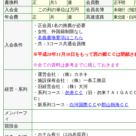
書換料
正
共 5
週
会員数
正不明
入会金
この列の単位は万円
会員名簿
未発行（預
年会費
正
共
週
高速道路
東北道・白河Ｉ
・正会員1名の推薦が必要
・女性、外国籍制限なし
・
名義書換要項はこちら
・共：3コース共通会員権
入会条件
※平成28年11月30日をもって西の郷ＣＣは閉鎖さ
※全ての資料は参考までに残しておきます
・運営会社：（株）カネキ
・施設保有会社：（株）一条工務店
・旧経営会社：（株）大河
経営・系列
・系列コース：
勿来ＣＣ
（旧・勿来ＴＡＩＧＡＣ
Ｃ）
・新系列コース：
白河国際ＣＣ
や
郡山熱海ＣＣ
メンバーフ
ィ
競技会
・ホテル有り（226名収容）