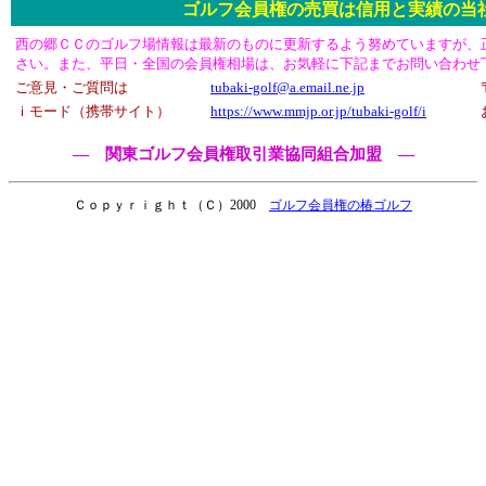
ゴルフ会員権の売買は信用と実績の当
西の郷ＣＣのゴルフ場情報は最新のものに更新するよう努めていますが、
さい。また、平日・全国の会員権相場は、お気軽に下記までお問い合わせ
ご意見・ご質問は
tubaki-golf@a.email.ne.jp
ｉモード（携帯サイト）
https://www.mmjp.or.jp/tubaki-golf/i
― 関東ゴルフ会員権取引業協同組合加盟 ―
Ｃｏｐｙｒｉｇｈｔ（Ｃ）2000
ゴルフ会員権の椿ゴルフ