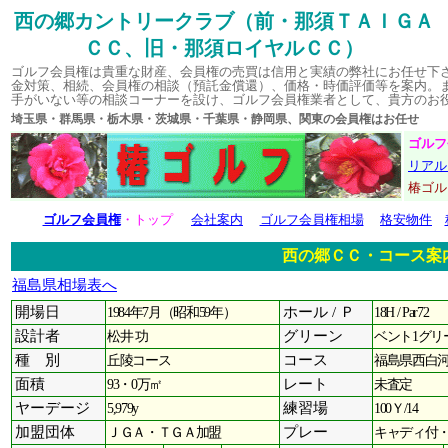
西の郷カントリークラブ（前・那須ＴＡＩＧＡ
ＣＣ、旧・那須ロイヤルＣＣ）
ゴルフ会員権は貴重な財産、会員権の売買は信用と実績の弊社にお任せ下
金対策、相続、会員権の相談（預託金償還）、価格・時価評価等を案内。
手がいない等の相談コーナーを設け、ゴルフ会員権業者として、貴方のお
埼玉県・群馬県・栃木県・茨城県・千葉県・静岡県、関東の会員権はお
ゴルフ
リアル
椿ゴ
ゴルフ会員権
・トップ
会社案内
ゴルフ会員権相場
格安物件
西の郷ＣＣ・コース案
福島県相場表へ
開場日
1984年7月（昭和59年）
ホール / Ｐ
18H / Par72
設計者
松井 功
グリーン
ベント1グリ
種 別
丘陵コース
コース
福島県西白河
面積
93・0万㎡
レート
未査定
ヤーデージ
5,979y
練習場
100Ｙ/14
加盟団体
ＪＧＡ・ＴＧＡ加盟
プレー
キャディ付