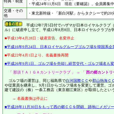
特典・制度
・平成24年11月6日 現在（要確認）、会員募集
交通・その
・東北新幹線・「新白河駅」からタクシーで約20
他
平成12年7月5日付でハザマが日本ロイヤルクラブ
ル）に破産申し立て、平成12年8月8日、日本ロイヤルクラブ
■平成13年4月28日：破産宣告、名変停止
■平成16年9月24日、日本ロイヤルグループゴルフ場を韓国系企
■平成22年4月1日より、名義書換再開
■平成26年9月1日、ゴルフ場を売却し経営交代・ゴルフ場名も
「 那須ＴＡＩＧＡカントリークラブ 」 → 「
西の郷カントリ
ゴルフ場の運営は、同じ福島県で
白河国際ＣＣ
や
郡山熱海Ｃ
や従業員を継承し、9月1日からゴルフ場名を変更して運営。ゴ
建て建設の（株）一条工務店（東京都江東区）が取得したとい
→ 名義書換は停止に
■平成28年11月30日をもって西の郷ＣＣを閉鎖、跡地にメガソ