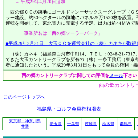
→ 平成29年4月20日追加
西の郷ＣＣの跡地にゴールドマンーサックスーグループ（ＧＳ
ラー建設。約50ヘクタールの跡地にパネル25万1520枚を設置。
運転を開始して、東北電力に売電する予定。出力は約44ＭＷで
事業所名は「西の郷ソーラーパーク」
■平成29年3月31日、大玉ＣＣを運営会社の（株）カネキが取
（株）カネキ（福島県白河市中町14、ＴＥＬ：0248-21-73
てきた大玉カントリークラブを所有の（株）一条工務店（東京
者に通知したという。平成29年3月31日をもって会員の権利・
西の郷カントリークラブに関しての評価を
メール
下さい
西の郷カントリ
このページトップへ
福島県・ゴルフ会員権相場表
東京都・神奈川県
埼玉県
千葉県
茨城県
栃木県
群馬県
共通