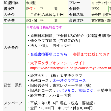
加盟団体
未加盟
プレー
キャディ付・
書換料
正
停止
平
週
会員数
正800
入会金
この列の単位は万円
会員名簿
未発行（預託
年会費
正3・96
平
週
高速道路
東関東道・潮
※年会費は税込料金です
・原則日本国籍、正会員1名の紹介（印鑑証明書添
・他クラブ在籍者（在籍者のみ）
・法人⇔個人 男性⇔女性
入会条件
・
名義書換要項はこちら
→ 参照までに残しておき
・太平洋クラブオフィシャルサイト
https://www.taiheiyoclub.co.jp/course/royal/index.h
・経営会社：（株）太平洋クラブ
・系列コース：
太平洋クラブコース
経営・系列
・旧経営会社：東京レジャー開発（株）
・旧系列コース：
カバヤＧＣ
、
富嶽ＣＣ
、伊勢中
・経営母体：オハヨー乳業
メンバーフ
・平成30年3月16日 現在（税込 要確認）
ィ
・全日：6,200円 キャディ付き8,300円