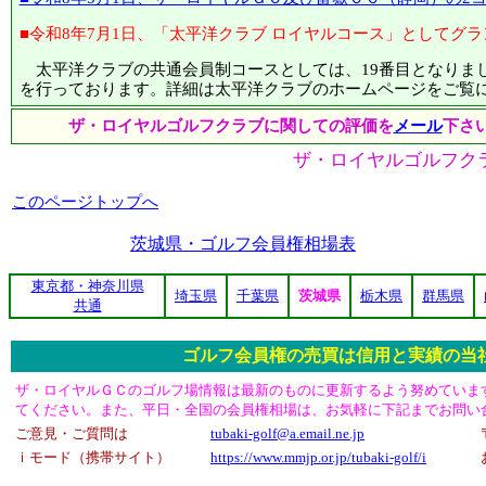
■令和8年7月1日、「太平洋クラブ ロイヤルコース」としてグ
太平洋クラブの共通会員制コースとしては、19番目となりまし
を行っております。詳細は太平洋クラブのホームページをご覧
ザ・ロイヤルゴルフクラブに関しての評価を
メール
下さ
ザ・ロイヤルゴルフク
このページトップへ
茨城県・ゴルフ会員権相場表
東京都・神奈川県
埼玉県
千葉県
茨城県
栃木県
群馬県
共通
ゴルフ会員権の売買は信用と実績の当
ザ・ロイヤルＧＣのゴルフ場情報は最新のものに更新するよう努めていま
てください。また、平日・全国の会員権相場は、お気軽に下記までお問い
ご意見・ご質問は
tubaki-golf@a.email.ne.jp
ｉモード（携帯サイト）
https://www.mmjp.or.jp/tubaki-golf/i