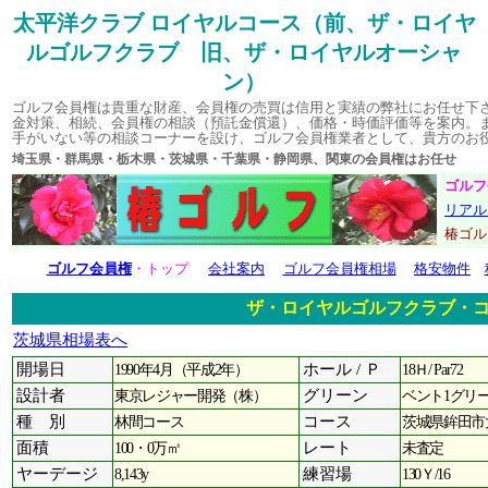
太平洋クラブ ロイヤルコース（前、ザ・ロイヤ
ルゴルフクラブ 旧、ザ・ロイヤルオーシャ
ン）
ゴルフ会員権は貴重な財産、会員権の売買は信用と実績の弊社にお任せ下
金対策、相続、会員権の相談（預託金償還）、価格・時価評価等を案内。
手がいない等の相談コーナーを設け、ゴルフ会員権業者として、貴方のお
埼玉県・群馬県・栃木県・茨城県・千葉県・静岡県、関東の会員権はお
ゴルフ
リアル
椿ゴ
ゴルフ会員権
・トップ
会社案内
ゴルフ会員権相場
格安物件
ザ・ロイヤルゴルフクラブ・
茨城県相場表へ
開場日
1990年4月（平成2年）
ホール / Ｐ
18Ｈ/ Par72
設計者
東京レジャー開発（株）
グリーン
ベント1グリ
種 別
林間コース
コース
茨城県鉾田市大
面積
100・0万㎡
レート
未査定
ヤーデージ
8,143y
練習場
130Ｙ/16