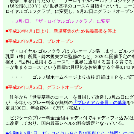
改修工事を行うためで、「ザーロイヤルワールドプロジェクト」
（現段階8,139Ｙ）の”世界基準のコースを目指す”という。コ
ロイヤルゴルフクラブ」に変更し、9月22日にグランドオープ
→ 3月7日、「ザ・ロイヤルゴルフクラブ」に変更
■平成28年4月1日より、新規募集のため名義書換を停止
■平成28年9月22日、プレオープン
ザ・ロイヤル ゴルフクラブはプレオープン致します。ゴルフ
乳業（株）所属・鈴木規夫プロ監修のもと、2020年開催予定の
据え、“世界に通用するコース”、“世界に通用する選手を育てる
ーが集まるコース”という目標の具現化をお約束する全長8,143
・・・ ゴルフ場ホームページより抜粋 詳細はＨＰをご
■平成29年3月25日、グランドオープン
昨年から「世界基準のコース」を目指して改造し3月25日に
が、今年からプレー料金が無料の
「プレミアム会員」の募集
を
定員300口、年会費64・8万円（税込）。
ビジターのプレー料金(全組キャディ付でキャディフィ込み)は平日
に改定しており、国内最高レベルの料金設定となっている。
■令和8年5月1日、ザ・ロイヤルＧＣ及び富嶽ＣＣ（静岡）の2