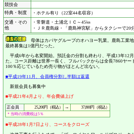
競技会
特典・制度
・ホテル有り（22室44名収容）
交通・その
・常磐道・土浦北ＩＣ～45㎞
他
・ＪＲ鹿島線・「鹿島神宮駅」からタクシーで20
母体はカバヤグループのオハヨー乳業。鹿島工業地
最終募集は1億円だった。
平成6年から名変開始。預託金の分割も終わり、平成13年12
た。コース距離は世界一長く、フルバックからは全長7860ヤ
100％応じているため売り物がほとんど出ない。
■平成19年11月、会員権分割し半額は返還
新規会員も募集中
■平成21年4月より、年会費値上げ
25,200円（税込）
→
37,800円（税込）
正会員
＊当時の消費税は5％
■平成28年1月7日より、コースをクローズ