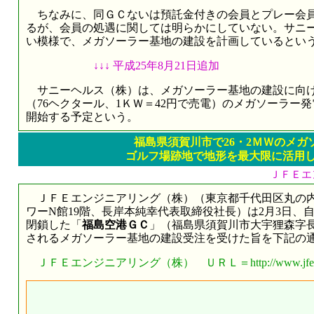
ちなみに、同ＧＣないは預託金付きの会員とプレー会員の
るが、会員の処遇に関しては明らかにしていない。サニ
い模様で、メガソーラー基地の建設を計画しているとい
↓↓↓ 平成25年8月21日追加
サニーヘルス（株）は、メガソーラー基地の建設に向けて
（76ヘクタール、1ＫＷ＝42円で売電）のメガソーラー発
開始する予定という。
福島県須賀川市で26・2ＭＷのメガ
ゴルフ場跡地で地形を最大限に活用
ＪＦＥエ
ＪＦＥエンジニアリング（株）（東京都千代田区丸の内18
ワーN館19階、長岸本純幸代表取締役社長）は2月3日、
閉鎖した「
福島空港ＧＣ
」（福島県須賀川市大宇狸森字長沢
されるメガソーラー基地の建設受注を受けた旨を下記の
ＪＦＥエンジニアリング（株） ＵＲＬ＝http://www.jfe-eng