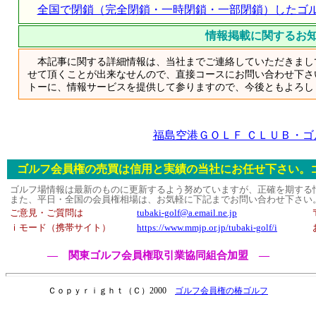
全国で閉鎖（完全閉鎖・一時閉鎖・一部閉鎖）したゴ
情報掲載に関するお
本記事に関する詳細情報は、当社までご連絡していただきまし
せて頂くことが出来なせんので、直接コースにお問い合わせ下さ
トーに、情報サービスを提供して参りますので、今後ともよろし
福島空港ＧＯＬＦ ＣＬＵＢ・
ゴルフ会員権の売買は信用と実績の当社にお任せ下さい。
ゴルフ場情報は最新のものに更新するよう努めていますが、正確を期する
また、平日・全国の会員権相場は、お気軽に下記までお問い合わせ下さい
ご意見・ご質問は
tubaki-golf@a.email.ne.jp
ｉモード（携帯サイト）
https://www.mmjp.or.jp/tubaki-golf/i
― 関東ゴルフ会員権取引業協同組合加盟 ―
Ｃｏｐｙｒｉｇｈｔ（Ｃ）2000
ゴルフ会員権の椿ゴルフ