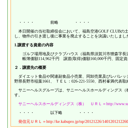
・・・・ 前略 ・・・・
本日開催の当社取締役会において、福島空港GOLF CLUB
し、物件の引き渡し後に事業を廃止することを決議いたしまし
1.譲渡する資産の内容
ゴルフ場用地及びクラブハウス（福島県須賀川市狸森字長沢1
帳簿価額114,962千円 譲渡(取得)価額160,000千円、固
２．譲渡先の概要
ダイエット食品や関連副食品小売業、同卸売業及びレバレッ
野県長野市稲葉1661、 ＴＥＬ：026-221-5550、西村峯満代
サニーヘルスグループは、サニーヘルスホールディングス（株
す。
サニーヘルスホールディングス（株） ＵＲＬ＝http://www.sunnyhealth.
・・・・ 以下略 ・・・・
発信元ＵＲＬ＝http://ke.kabupro.jp/tsp/20121226/1401201212260