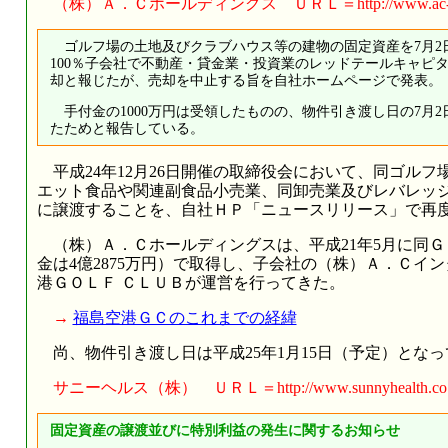
（株）Ａ．Ｃホールディングス ＵＲＬ＝http://www.ac-hold
ゴルフ場の土地及びクラブハウス等の建物の固定資産を7月2
100％子会社で不動産・貸金業・投資業のレッドテールキャピタ
却と報じたが、売却を中止する旨を自社ホームページで発表。
手付金の1000万円は受領したものの、物件引き渡し日の7月
たためと報告している。
平成24年12月26日開催の取締役会において、同ゴル
エット食品や関連副食品小売業、同卸売業及びレバレッ
に譲渡することを、自社ＨＰ「ニュースリリース」で再
（株）Ａ．Ｃホールディングスは、平成21年5月に同Ｇ
金は4億2875万円）で取得し、子会社の（株）Ａ．Ｃイ
港ＧＯＬＦ ＣＬＵＢが運営を行ってきた。
→
福島空港ＧＣのこれまでの経緯
尚、物件引き渡し日は平成25年1月15日（予定）となっ
サニーヘルス（株） ＵＲＬ＝http://www.sunnyhealth.co.
固定資産の譲渡並びに特別利益の発生に関するお知らせ