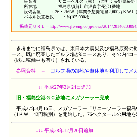
事業者 ：サニーヘルス（株）（本社：長野県長野市、
所在地 ：福島県須賀川市狸森字長沢1番地
設備容量 ：26・2ＭＷ（年間予想発電量2,600万ＫＷｈ
パネル設置枚数 ：約105,000枚
掲載元ＵＲＬ＝http://www.jfe-eng.co.jp/news/2014/201402030942
参考までに福島県では、東日本大震災及び福島原発の影
ース、既に廃業したゴルフ場が6コースあり、その内4コ
（既に稼働中も有り）されている。
参照資料 →
ゴルフ場の跡地や遊休地を利用してメ
↓↓↓ 平成27年3月24日追加
旧・福島空港ＧＣ跡地にメガソーラー完
平成27年3月16日、メガソーラー「サニーソーラー福
（1ＫＷ＝42円税別）を開始した。76ヘクタールの用地を利
↓↓↓ 平成28年12月20日追加