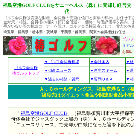
福島空港GOLF CLUBをサニーヘルス（株）に売却し経営交
代
ゴルフ会員権は貴重な財産、会員権の売買は信用と実績の弊社にお任せ下
金対策、相続、会員権の相談（預託金償還）、価格・時価評価等を案内。
手がいない等の相談コーナーを設け、ゴルフ会員権業者として、貴方のお
埼玉県・群馬県・栃木県・茨城県・千葉県・静岡県、関東の会員権はお
ゴルフ
リアル
お問
▼ゴルフ会員権相場
▼会社案内
▼格
ゴルフ会員権
▼倒産ニュース
▼再生スキーム
▼過
椿ゴルフトップ
▼過去の相談・質問
▼質問Ｑ＆Ａ
▼相
Ａ．Ｃホールディングス、福島空港ＧＣ（福
譲渡先はダイエット食品や関連副食品小売
「
福島空港GOLF CLUB
」（福島県須賀川市大宇狸森字長沢1
母体会社でジャスダック上場の（株）Ａ．Ｃホールディング
「ニュースリリース」で売却が白紙になった旨を下記の