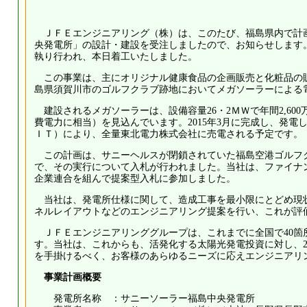
ＪＦＥエンジニアリング（株）は、このたび、福島県内で計
央発電所」の設計・建設を受注しましたので、お知らせします。
執り行われ、本日着工いたしました。
この事業は、主にオリジナル健康食品の企画販売と化粧品の
島県須賀川市のゴルフクラブ跡地においてメガソーラーによる
建設されるメガソーラーは、設備容量26・2ＭＷで年間2,600
費電力に相当）を見込んでいます。2015年3月に完成し、発
ＩＴ）により、全量東北電力株式会社に売電される予定です。
この計画は、サニーヘルスが閉鎖されていた福島空港ゴルフ
で、その実行について入札が行われました。当社は、ファイナ
企業連合を組んで提案型入札に参加しました。
当社は、発電所仕様に関して、造成工事を最小限にとどめ現
ネルレイアウトなどのエンジニアリング提案を行い、これが評
ＪＦＥエンジニアリンググループは、これまでに全国で40箇
す。当社は、これからも、活発化する太陽光発電投資に対し、20
を手掛けるべく、お客様のあらゆるニーズに応えエンジニアリ
事業計画概要
発電所名称 ：サニーソーラー福島中央発電所