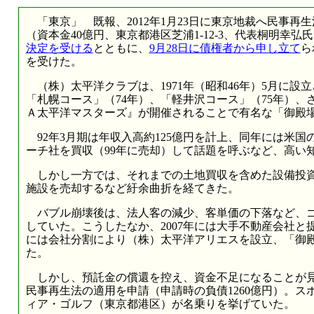
「東京」 既報、2012年1月23日に東京地裁へ民事再
（資本金40億円、東京都港区芝浦1-12-3、代表桐明幸弘
決定を受ける
とともに、
9月28日に債権者から申し立て
ら
を受けた。
（株）太平洋クラブは、1971年（昭和46年）5月に設
「札幌コース」（74年）、「軽井沢コース」（75年）、
Ａ太平洋マスターズ』が開催されることで有名な「御殿
92年3月期は年収入高約125億円を計上、同年には米
ーチ社を買収（99年に売却）して話題を呼ぶなど、高い
しかし一方では、それまでの土地買収を含めた設備投資
施設を売却するなど紆余曲折を経てきた。
バブル崩壊後は、法人客の減少、客単価の下落など、ゴ
していた。こうしたなか、2007年には大手不動産会社と提
には会社分割により（株）太平洋アリエスを設立、「御殿
た。
しかし、預託金の償還を控え、資金不足になることが見込
民事再生法の適用を申請（申請時の負債1260億円）。ス
ィア・ゴルフ（東京都港区）が名乗りを挙げていた。