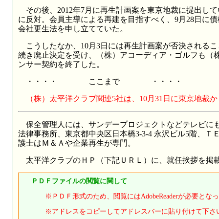
その後、2012年7月に再生計画案を東京地裁に提出し
に反対。会員主導による再建を目指すべく、9月28日に
会社更生法を申し立てていた。
こうしたなか、10月3日には再生計画案が否決されるこ
続き廃止決定を受け、（株）アコーディア・ゴルフも（株
ンサー契約を終了した。
・・・・
ここまで
・・・・
（株）太平洋クラブ関連5社は、10月31日に東京地裁
保全管理人には、サンデープロジェクトなどテレビにも
法律事務所、東京都中央区日本橋3-3-4 永沢ビル5階、ＴＥＬ
護士はＭ＆Ａや企業再生が専門。
太平洋クラブのＨＰ（下記ＵＲＬ）に、就任挨拶を掲
ＰＤＦファイルの閲覧に関して
※ＰＤＦ形式のため、閲覧にはAdobeReaderが必要とな
※アドレスをコピーしてアドレスバーに貼り付けて下さい