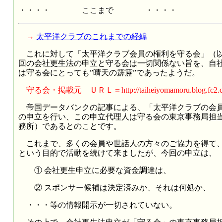
・・・・ ここまで ・・・・
→
太平洋クラブのこれまでの経緯
これに対して「太平洋クラブ会員の権利を守る会」（以下
回の会社更生法の申立と守る会は一切関係ない旨を、自
は守る会にとっても”晴天の霹靂”であったようだ。
守る会・掲載元 ＵＲＬ＝http://taiheiyomamoru.blog.fc2.com/b
帝国データバンクの記事による、「太平洋クラブの会員有
の申立を行い、この申立代理人は守る会の東京事務局担
務所）であるとのことです。
これまで、多くの会員や世話人の方々のご協力を得て、
という目的で活動を続けて来ましたが、今回の申立は、
① 会社更生申立に必要な資金調達は、
② スポンサー候補は決定済みか、それは何処か、
・・・等の情報開示が一切されていない。