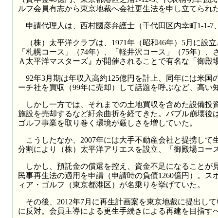
ルフ会員有志から東京地裁へ会社更生法を申し立てられ
申請代理人は、西村國彦弁護士（千代田区内幸町1-1-7、電話0
（株）太平洋クラブは、1971年（昭和46年）5月に設
「札幌コース」（74年）、「軽井沢コース」（75年）、
Ａ太平洋マスターズ』が開催されることで有名な「御殿
92年3月期は年収入高約125億円を計上、同年には米
ーチ社を買収（99年に売却）して話題を呼ぶなど、高い
しかし一方では、それまでの土地買収を含めた設備投資
施設を売却するなど紆余曲折を経てきた。バブル崩壊後
ゴルフ事業を取り巻く環境が厳しさを増していた。
こうしたなか、2007年には大手不動産会社と提携して生
分割により（株）太平洋アリエスを設立、「御殿場コース
しかし、預託金の償還を控え、資金不足になることが見込
民事再生法の適用を申請（申請時の負債1260億円）。ス
ィア・ゴルフ（東京都港区）が名乗りを挙げていた。
その後、2012年7月に再生計画案を東京地裁に提出し
に反対。会員主導による更生手続きによる再建を目指す