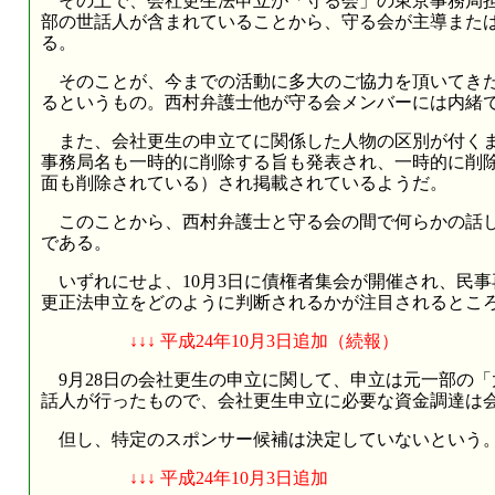
その上で、会社更生法申立が「守る会」の東京事務局担
部の世話人が含まれていることから、守る会が主導また
る。
そのことが、今までの活動に多大のご協力を頂いてきた
るというもの。西村弁護士他が守る会メンバーには内緒
また、会社更生の申立てに関係した人物の区別が付くま
事務局名も一時的に削除する旨も発表され、一時的に削
面も削除されている）され掲載されているようだ。
このことから、西村弁護士と守る会の間で何らかの話し
である。
いずれにせよ、10月3日に債権者集会が開催され、民事
更正法申立をどのように判断されるかが注目されるとこ
↓↓↓ 平成24年10月3日追加（続報）
9月28日の会社更生の申立に関して、申立は元一部の「
話人が行ったもので、会社更生申立に必要な資金調達は
但し、特定のスポンサー候補は決定していないという
↓↓↓ 平成24年10月3日追加