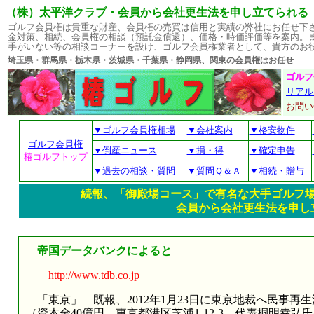
（株）太平洋クラブ・会員から会社更生法を申し立てられる
ゴルフ会員権は貴重な財産、会員権の売買は信用と実績の弊社にお任せ下
金対策、相続、会員権の相談（預託金償還）、価格・時価評価等を案内。
手がいない等の相談コーナーを設け、ゴルフ会員権業者として、貴方のお
埼玉県・群馬県・栃木県・茨城県・千葉県・静岡県、関東の会員権はお
ゴルフ
リアル
お問
▼ゴルフ会員権相場
▼会社案内
▼格安物件
ゴルフ会員権
▼倒産ニュース
▼損・得
▼確定申告
椿ゴルフトップ
▼過去の相談・質問
▼質問Ｑ＆Ａ
▼相続・贈与
続報、「御殿場コース」で有名な大手ゴルフ
会員から会社更生法を申し
帝国データバンクによると
http://www.tdb.co.jp
「東京」 既報、2012年1月23日に東京地裁へ民事再
（資本金40億円、東京都港区芝浦1-12-3、代表桐明幸弘