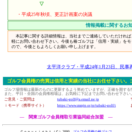
▽
・平成25年秋頃、更正計画案の決議
情報掲載に関するお
本記事に関する詳細情報は、当社までご連絡していただければ
軽にお問い合わせ下さい。今後も椿ゴルフは「信用・実績」をモ
ので、今後ともよろしくお願い申し上げます。
太平洋クラブ・平成24年1月23日、民
ゴルフ会員権の売買は信用と実績の当社にお任せ下さい。
ゴルフ場情報は最新のものに更新するよう努めていますが、正確を期する
また、平日・全国の会員権相場は、お気軽に下記までお問い合わせ下さい
ご意見・ご質問は
tubaki-golf@a.email.ne.jp
ｉモード（携帯サイト）
https://www.mmjp.or.jp/tubaki-golf/i
― 関東ゴルフ会員権取引業協同組合加盟 ―
Ｃｏｐｙｒｉｇｈｔ（Ｃ）2000
ゴルフ会員権の椿ゴルフ