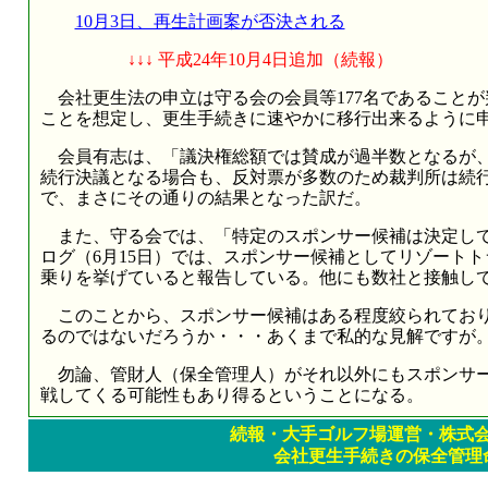
10月3日、再生計画案が否決される
↓↓↓ 平成24年10月4日追加（続報）
会社更生法の申立は守る会の会員等177名であることが
ことを想定し、更生手続きに速やかに移行出来るように
会員有志は、「議決権総額では賛成が過半数となるが、
続行決議となる場合も、反対票が多数のため裁判所は続
で、まさにその通りの結果となった訳だ。
また、守る会では、「特定のスポンサー候補は決定して
ログ（6月15日）では、スポンサー候補としてリゾート
乗りを挙げていると報告している。他にも数社と接触し
このことから、スポンサー候補はある程度絞られており
るのではないだろうか・・・あくまで私的な見解ですが
勿論、管財人（保全管理人）がそれ以外にもスポンサー
戦してくる可能性もあり得るということになる。
続報・大手ゴルフ場運営・株式
会社更生手続きの保全管理