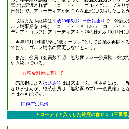
際には譲渡されず、アコーディア・ゴルフグループ入りする
日付けで、アコーディアが同ＣＣを正式に取得したこと
取得方法や経緯は
平成20年5月21日既報通り
で、鈴鹿の
ルフ場事業を（株）アコーディアＡＨ26（アコーデイア
ディア・ゴルフはアコーディアＡＨ26の株式を10月1日
今年10月中旬以降に”仮オープン”として営業を再開す
ており、ゴルフ場名の変更しないという。
また、会員（会員数不明、無額面プレー会員権、譲渡可
引き継いでいる。
↓↓↓税金対策に関して
売却損による
損益通算
は出来ません。基本的には、「
なりませんが、継続会員は「無額面のプレー会員権」と
とは不可能です。
→
国税庁の見解
アコーディア入りした鈴鹿の森ＣＣ（三重県）