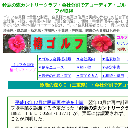
鈴鹿の森カントリークラブ・会社分割でアコーディア・ゴル
フが取得
ゴルフ会員権は貴重な財産、会員権の売買は信用と実績の弊社にお任せ下
金対策、相続、会員権の相談（預託金償還）、価格・時価評価等を案内。
手がいない等の相談コーナーを設け、ゴルフ会員権業者として、貴方のお
埼玉県・群馬県・栃木県・茨城県・千葉県・静岡県、関東の会員権はお
ゴルフ
リアル
お問
▼ゴルフ会員権相場
▼会社案内
▼格安物件
ゴルフ会員権
▼倒産ニュース
▼損・得
▼確定申告
椿ゴルフトップ
▼過去の相談・質問
▼質問Ｑ＆Ａ
▼相続・贈与
鈴鹿の森ＣＣ（三重県）・会社分割でアコ
平成13年12月に民事再生法を申請
、翌年10月に再生計
フ場事業を譲渡する予定だった「
鈴鹿の森カントリーク
1882、ＴＥＬ：0593-71-1771）が、実際には譲渡
ことが判明した。