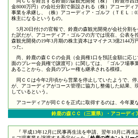
同ＣＣを経営する鈴鹿の森観光開発（株）（鈴鹿市西庄内
金8000万円）の会社分割で新設される（株）アコーディ
事業を承継し、（株）アコーディア・ゴルフ（ＴＥＬ：03-6
株主になるというもの。
5月20日付けの官報で、鈴鹿の森観光開発が会社分割を
た訳だが、アコーディア・ゴルフの方では現在、公表を
森観光開発の19年3月期の株主資本はマイナス3億2144
った。
尚、鈴鹿の森ＣＣの会員（会員権1口を預託金額に応じて
面のプレー会員権で譲渡可）に関しては、「ゴルフ場事
あることから、会員のプレー権も継承される模様。
同ＣＣは今年2月頃から営業を停止していたようで、停
が、アコーディアがコース管理に協力し整備した結果、
しているという。
アコーディアが同ＣＣを正式に取得するのは、今年夏
鈴鹿の森ＣＣ（三重県）・アコーディア
『 平成13年12月に民事再生法を申請、翌年10月に再
ルフ場事業を譲渡する予定だった「
鈴鹿の森カントリー