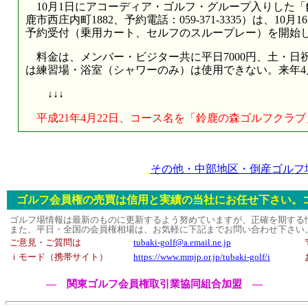
10月1日にアコーディア・ゴルフ・グループ入りした「
鹿市西庄内町1882、予約電話：059-371-3335）は、
予約受付（乗用カート、セルフのスループレー）を開始
料金は、メンバー・ビジター共に平日7000円、土・日祝
は練習場・浴室（シャワーのみ）は使用できない。来年4
↓↓↓
平成21年4月22日、コース名を「鈴鹿の森ゴルフクラ
その他・中部地区・倒産ゴルフ
ゴルフ会員権の売買は信用と実績の当社にお任せ下さい。
ゴルフ場情報は最新のものに更新するよう努めていますが、正確を期する
また、平日・全国の会員権相場は、お気軽に下記までお問い合わせ下さい
ご意見・ご質問は
tubaki-golf@a.email.ne.jp
ｉモード（携帯サイト）
https://www.mmjp.or.jp/tubaki-golf/i
― 関東ゴルフ会員権取引業協同組合加盟 ―