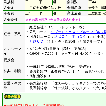
書換料
正55
平
週
会員数
正414
入会金
この列の単位は万円
会員名簿
未発行（預
年会費
正3・3
平
週
高速道路
上信越道・碓
入会条件
※名義書換料及び年会費は税込料金です
・経営会社：リゾートトラスト（株）
・系列コース：
リゾートトラストグループゴルフ
経営・系列
・旧系列コース：
総武ＣＣ
、
中山ＣＣ
（共に千葉
川越ＣＣ
（埼玉）等（総武都市開発グループ）
メンバーフ
・令和2年9月1日現在（税込、要確認）
ィ
・6,860円～7,260円 キャディ付+4,400円（4Ｂ）
競技会
・平成24年4月28日 現在（税込 要確認）
特典・制度
・会員募集中、正会員254万円、平日会員127万
・宿泊施設有り
交通・その
・長野新幹線・「佐久平駅」からタクシーで約15
他
・長野新幹線・「軽井沢駅」からタクシーで約20
■平成16年8月2日より、名義書換開始