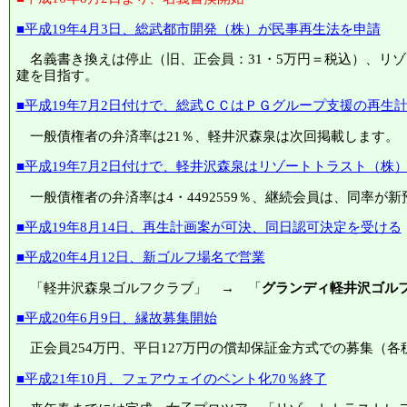
■平成19年4月3日、総武都市開発（株）が民事再生法を申請
名義書き換えは停止（旧、正会員：31・5万円＝税込）、リ
建を目指す。
■平成19年7月2日付けで、総武ＣＣはＰＧグループ支援の再生
一般債権者の弁済率は21％、軽井沢森泉は次回掲載します。
■平成19年7月2日付けで、軽井沢森泉はリゾートトラスト（株
一般債権者の弁済率は4・4492559％、継続会員は、同率が
■平成19年8月14日、再生計画案が可決、同日認可決定を受ける
■平成20年4月12日、新ゴルフ場名で営業
「軽井沢森泉ゴルフクラブ」 → 「
グランディ軽井沢ゴル
■平成20年6月9日、縁故募集開始
正会員254万円、平日127万円の償却保証金方式での募集（各
■平成21年10月、フェアウェイのベント化70％終了