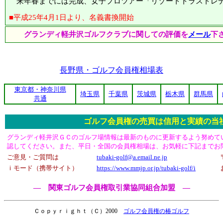
来年春までには完成、女子プロツアー「リゾートトラストレ
■平成25年4月1日より、名義書換開始
グランディ軽井沢ゴルフクラブに関しての評価を
メール
下
長野県・ゴルフ会員権相場表
東京都・神奈川県
埼玉県
千葉県
茨城県
栃木県
群馬県
共通
ゴルフ会員権の売買は信用と実績の当
グランディ軽井沢ＧＣのゴルフ場情報は最新のものに更新するよう努めて
認してください。また、平日・全国の会員権相場は、お気軽に下記までお
ご意見・ご質問は
tubaki-golf@a.email.ne.jp
ｉモード（携帯サイト）
https://www.mmjp.or.jp/tubaki-golf/i
― 関東ゴルフ会員権取引業協同組合加盟 ―
Ｃｏｐｙｒｉｇｈｔ（Ｃ）2000
ゴルフ会員権の椿ゴルフ