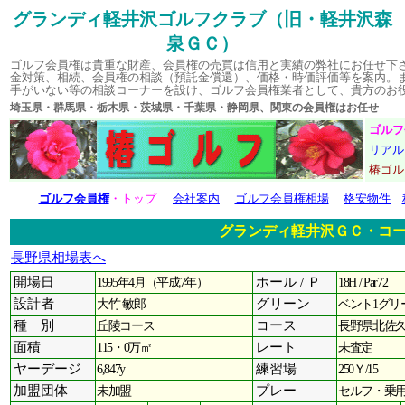
グランディ軽井沢ゴルフクラブ（旧・軽井沢森
泉ＧＣ）
ゴルフ会員権は貴重な財産、会員権の売買は信用と実績の弊社にお任せ下
金対策、相続、会員権の相談（預託金償還）、価格・時価評価等を案内。
手がいない等の相談コーナーを設け、ゴルフ会員権業者として、貴方のお
埼玉県・群馬県・栃木県・茨城県・千葉県・静岡県、関東の会員権はお
ゴルフ
リアル
椿ゴ
ゴルフ会員権
・トップ
会社案内
ゴルフ会員権相場
格安物件
グランディ軽井沢ＧＣ・コ
長野県相場表へ
開場日
1995年4月（平成7年）
ホール / Ｐ
18H / Par72
設計者
大竹 敏郎
グリーン
ベント1グリ
種 別
丘陵コース
コース
長野県北佐久
面積
115・0万㎡
レート
未査定
ヤーデージ
6,847y
練習場
250Ｙ/15
加盟団体
未加盟
プレー
セルフ・乗