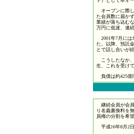
ド）として本オー
オープンに際し
た会員数に届か
業績が落ち込むな
万円に低迷、連
2001年7月に
た。以降、預託
とで話し合いが
こうしたなか、2
生、これを受け
負債は約425億
継続会員が会員
り名義書換料を無
員権の分割を希望
平成16年8月2