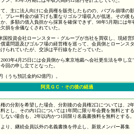
プン、95年5月期には年収入高約12億円を計上していた。
て、主に法人向けに会員権を販売したものの、バブル崩壊の影
ず、プレー料金の値下げも重なりゴルフ場収入が低迷。その後
か、多額の借入負担から採算を確保できず、98年5月期には年収入
続欠損を余儀なくされていた。
は米国投資会社ローンスター・グループが当社を買収し、現経営
金償還問題及びゴルフ場の経営権を巡って、会員側とローンス
続けられていたが、交渉は平行線をたどっていた。
003年4月25日には会員側から東京地裁へ会社更生法を申し
て今回の申し立てとなった。
円（うち預託金約62億円）。
阿見ＧＣ・その後の経過
権の分割を希望した場合、分割後の会員権2口については、2年
料とし、その内1口については1年間に限り年会費を無料とす
しない場合も、2年以内かつ1回限り名義書換料を無料とする
日より、継続会員以外の名義書換を停止し、新規メンバー募集