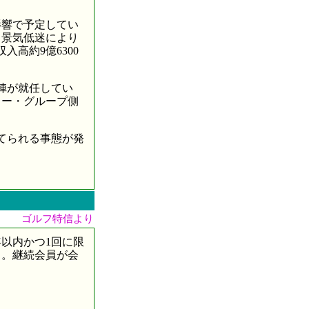
響で予定してい
も景気低迷により
高約9億6300
陣が就任してい
ター・グループ側
立てられる事態が発
ゴルフ特信より
以内かつ1回に限
る。継続会員が会
。