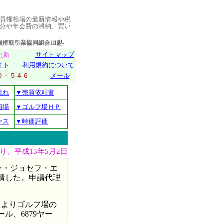
員権相場の最新情報や税
分や年会費の滞納、買い
取引業協同組合加盟-
日更新
サイトマップ
イト
利用規約について
０１０－５４６
メール
流れ
▼売買依頼書
相場
▼ゴルフ場ＨＰ
ース
▼時価評価
、平成15年5月2日
ン・ジョセフ・エ
申請した。申請代理
月よりゴルフ場の
ル、6879ヤー