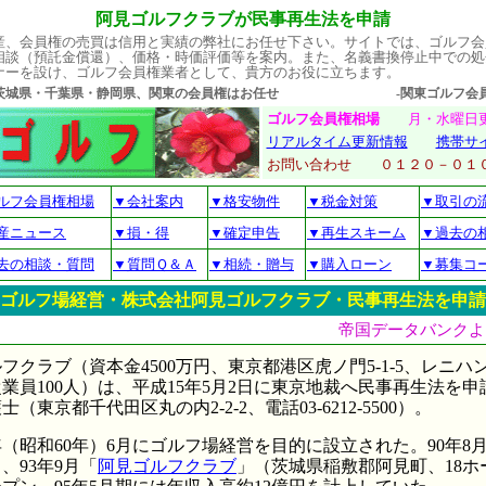
阿見ゴルフクラブが民事再生法を申請
産、会員権の売買は信用と実績の弊社にお任せ下さい。サイトでは、ゴルフ会
相談（預託金償還）、価格・時価評価等を案内。また、名義書換停止中での処
ナーを設け、ゴルフ会員権業者として、貴方のお役に立ちます。
・茨城県・千葉県・静岡県、関東の会員権はお任せ -関東ゴルフ会員権
ゴルフ会員権相場
月・水曜
リアルタイム更新情報
携帯サ
お問い合わせ ０１２０－
ルフ会員権相場
▼会社案内
▼格安物件
▼税金対策
▼取引の
産ニュース
▼損・得
▼確定申告
▼再生スキーム
▼過去の
去の相談・質問
▼質問Ｑ＆Ａ
▼相続・贈与
▼購入ローン
▼募集コ
ゴルフ場経営・株式会社阿見ゴルフクラブ・民事再生法を申請
帝国データバンクより
クラブ（資本金4500万円、東京都港区虎ノ門5-1-5、レニハ
業員100人）は、平成15年5月2日に東京地裁へ民事再生法を
東京都千代田区丸の内2-2-2、電話03-6212-5500）。
年（昭和60年）6月にゴルフ場経営を目的に設立された。90年8
、93年9月「
阿見ゴルフクラブ
」（茨城県稲敷郡阿見町、18ホー