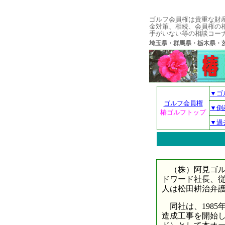
ゴルフ会員権は貴重な財
金対策、相続、会員権の
手がいない等の相談コー
埼玉県・群馬県・栃木県
▼ゴ
ゴルフ会員権
▼倒
椿ゴルフトップ
▼過
（株）阿見ゴルフ
ドワード社長、従
人は松田耕治弁護士（
同社は、1985
造成工事を開始し