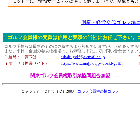
モットーに、情報サービスを提供して参りますので、今後ともよ
倒産・経営交代ゴルフ場
ゴルフ会員権の売買は信用と実績の当社にお任せ下さい。
ゴルフ場情報は最新のものに更新するよう努めていますが、正確を期する
また、平日・全国の会員権相場は、お気軽に下記までお問い合わせ下さい
ご意見・ご質問は
tubaki-golf@a.email.ne.jp
ｉモード（携帯サイト）
https://www.mmjp.or.jp/tubaki-golf/i
― 関東ゴルフ会員権取引業協同組合加盟 ―
Ｃｏｐｙｒｉｇｈｔ（Ｃ）2000
ゴルフ会員権の椿ゴルフ