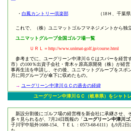
・
白鳳カントリー倶楽部
（18Ｈ、千葉県
これで、（株）ユニマットゴルフマネジメントから独立
ユニマットグループ全国ゴルフ場一覧
ＵＲＬ＝http://www.unimat-golf.jp/course.html
参考までに、ユーグリーン中津川ＧＣはスパーを経営す
市）の100％出資子会社・青木ヶ原高原開発（株）が経営
事再生法を申請し、その後、ユニマットグループをスポン
月に同グループが傘下に収めたもの。
→
ユーグリーン中津川ＧＣの過去の経緯
ユーグリーン中津川ＧＣ（岐阜県）をシャト
新設分割後にゴルフ場の経営権を新会社に承継させ、そ
多々見られるが、7月24日既報の「
ユーグリーン中津川ゴ
子川宇中垣外1688-154、ＴＥＬ：0573-68-6111）
た。