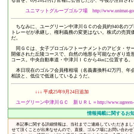
る旨を、6月26日付け官報に公告したが、今後が注目さ
ユニマットグループゴルフ場 http://www.unimat-golf.jp/
ちなみに、ユーグリーン中津川ＧＣの会員約940名のプ
トレーゼが承継し、権利義務の変更はない。株式の売買
だ。
同ＧＣは、女子プロゴルフトーナメントのアピタ・サーク
開催された丘陵コースで、自然の地形を可能なかぎり造
コース。中央自動車道・中津川ＩＣから4㎞に位置する。
本日現在のゴルフ会員権相場（名義書換料42万円、年会費
相談と、低位で低迷しているようだ。
↓↓↓ 平成25年9月24日追加
ユーグリーン中津川ＧＣ 新ＵＲＬ＝http://www.ugreen-nakat
情報掲載に関するお
本記事に関する詳細情報は、当社までご連絡していただきまし
せて頂くことが出来なせんので、直接、ゴルフ場にお問い合わせ