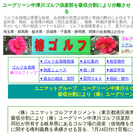
ユーグリーン中津川ゴルフ倶楽部を吸収分割により分離させ
る
ゴルフ会員権は貴重な財産、会員権の売買は信用と実績の弊社にお任せ下
金対策、相続、会員権の相談（預託金償還）、価格・時価評価等を案内。
手がいない等の相談コーナーを設け、ゴルフ会員権業者として、貴方のお
埼玉県・群馬県・栃木県・茨城県・千葉県・静岡県、関東の会員権はお
ゴルフ
リアル
お問
▼ゴルフ会員権相場
▼会社案内
▼格安物件
ゴルフ会員権
▼倒産ニュース
▼損・得
▼確定申告
椿ゴルフトップ
▼過去の相談・質問
▼質問Ｑ＆Ａ
▼相続・贈与
ユニマットグループ、ユーグリーン中津川Ｇ
吸収分割により（株）ユーグリー
（株）ユニマットゴルフマネジメント（東京都港区南青山2
吸収分割により（株）ユーグリーン中津川ゴルフ倶楽部
同社が所有する岐阜県にあるゴルフ場の資産（借地権を
に関する権利義務を承継させる旨を、7月24日付け官報