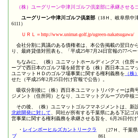
（株）ユーグリーン中津川ゴルフ倶楽部に承継させる
ユーグリーン中津川ゴルフ倶楽部
（18Ｈ、岐阜県中津川
6111）
ＵＲＬ＝http://www.unimat-golf.jp/ugreen-nakats
会社分割に異議のある債権者は、本公告掲載の翌日から
り、最終貸借対照表も、「平成25年7月24日官報の77
ちなみに、（株）ユニマットホールディングス（住所＝
ープで西日本のゴルフ場を経営する（株）西日本ユニマ
ユニマットＨＤのゴルフ場事業に関する権利義務を
（株
せた（平成25年2月25日付け官報で公告）。
吸収分割後に（株）西日本ユニマットリバティーは商号
ジメント（住所同）となり、ユニマットグループの中核
その後、（株）ユニマットゴルフマネジメントは、新
北総開発に対して
、同社が所有する千葉県にある下記ゴ
営事業に関する権利義務を承継させる旨を、6月26日付
・
レインボーヒルズカントリークラ
（27Ｈ、千葉県
ブ
861