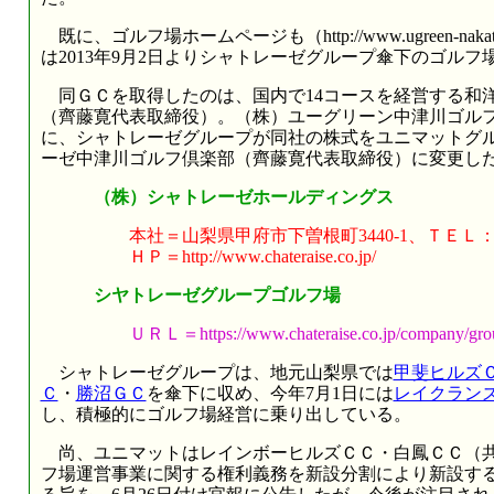
既に、ゴルフ場ホームページも（http://www.ugreen-nak
は2013年9月2日よりシャトレーゼグループ傘下のゴル
同ＧＣを取得したのは、国内で14コースを経営する和
（齊藤寛代表取締役）。（株）ユーグリーン中津川ゴル
に、シャトレーゼグループが同社の株式をユニマットグ
ーゼ中津川ゴルフ倶楽部（齊藤寛代表取締役）に変更し
（株）シャトレーゼホールディングス
本社＝山梨県甲府市下曽根町3440-1、ＴＥＬ：055-2
ＨＰ＝http://www.chateraise.co.jp/
シヤトレーゼグループゴルフ場
ＵＲＬ＝https://www.chateraise.co.jp/company/grou
シャトレーゼグループは、地元山梨県では
甲斐ヒルズ
Ｃ
・
勝沼ＧＣ
を傘下に収め、今年7月1日には
レイクラン
し、積極的にゴルフ場経営に乗り出している。
尚、ユニマットはレインボーヒルズＣＣ・白鳳ＣＣ（共
フ場運営事業に関する権利義務を新設分割により新設す