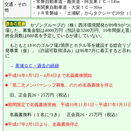
・常磐自動車道・圏央道・阿見東ＩＣ～14㎞
交通・その
・東関東自動車道・大栄ＩＣ～30㎞
他
・ＪＲ常磐線・「土浦駅」からタクシーで20分（
セゾングループの（株）西洋環境開発が89年9がつに
場した。募集金額は4000万円（預託金3200万円、10年間据え置
終会員数は800名を予定しているが達していない。
もともと18Ｈのゴルフ場2箇所とホテル等を建設する総合リゾ
発事業（仮）」（許認可取得済み）は96年7月に着工すると言
に
→
美浦ＧＣ・過去の経緯
■平成16年1月5日～4月4日まで名義書換開始
■「第二次メンバーシップ募集」のため名義書換を停止
旧、正会員26・25万円（税込）
■期間限定で名義書換実施、平成16年11月1日～平成17年1月31
名義書換料（１名につき） 正会員26・25万円（税込）
■平成17年2月1日より、名義書換停止