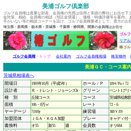
美浦ゴルフ倶楽部
ゴルフ会員権は貴重な財産、会員権の売買は信用と実績の弊社にお任せ下
金対策、相続、会員権の相談（預託金償還）、価格・時価評価等を案内。
手がいない等の相談コーナーを設け、ゴルフ会員権業者として、貴方のお
埼玉県・群馬県・栃木県・茨城県・千葉県・静岡県、関東の会員権はお
ゴルフ
リアル
椿ゴ
ゴルフ会員権
・トップ
会社案内
ゴルフ会員権相場
格安物件
美浦ＧＣ・コース案
茨城県相場表へ
開場日
1993年10月（平成5年）
ホール / Ｐ
18Ｈ/ Paｒ72
設計者
Ｒ・トレント・ジョーンズJr
グリーン
ベント1グリ
種 別
丘陵コース
コース
茨城県稲敷郡美
面積
106・0万㎡
レート
72・6
ヤーデージ
7,010y
練習場
300Ｙ/19
加盟団体
ＪＧＡ・ＫＧＡ加盟
プレー
キャディ付
書換料
オ55
新55
週
会員数
オリ684