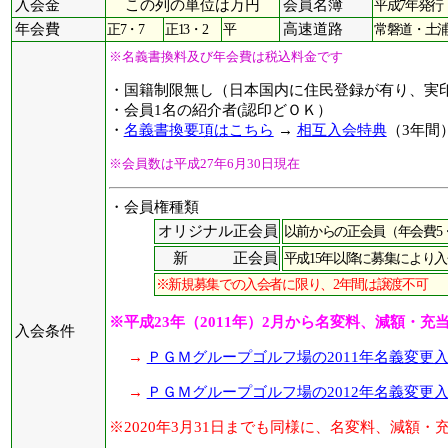
入会金
この列の単位は万円
会員名簿
平成7年発行
年会費
正7・7
正13・2
平
高速道路
常磐道・土浦
※名義書換料及び年会費は税込料金です
・国籍制限無し（日本国内に住民登録が有り、実
・会員1名の紹介者(認印どＯＫ）
・
名義書換要項はこちら
→
相互入会特典
（3年間
※会員数は平成27年6月30日現在
・会員権種類
オリジナル正会員
以前からの正会員（年会費5
新 正会員
平成15年以降に募集により入
※新規募集での入会者に限り、2年間は譲渡不可
※平成23年（2011年）2月から名変料、減額・充
入会条件
→
ＰＧＭグループゴルフ場の2011年名義変更
→
ＰＧＭグループゴルフ場の2012年名義変更
※2020年3月31日までも同様に、名変料、減額・