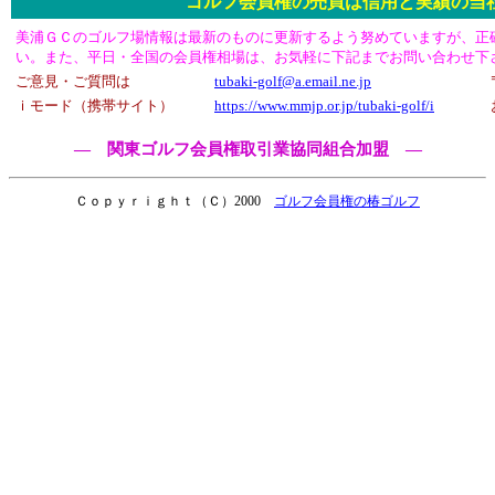
ゴルフ会員権の売買は信用と実績の当
美浦ＧＣのゴルフ場情報は最新のものに更新するよう努めていますが、正
い。また、平日・全国の会員権相場は、お気軽に下記までお問い合わせ下
ご意見・ご質問は
tubaki-golf@a.email.ne.jp
ｉモード（携帯サイト）
https://www.mmjp.or.jp/tubaki-golf/i
― 関東ゴルフ会員権取引業協同組合加盟 ―
Ｃｏｐｙｒｉｇｈｔ（Ｃ）2000
ゴルフ会員権の椿ゴルフ