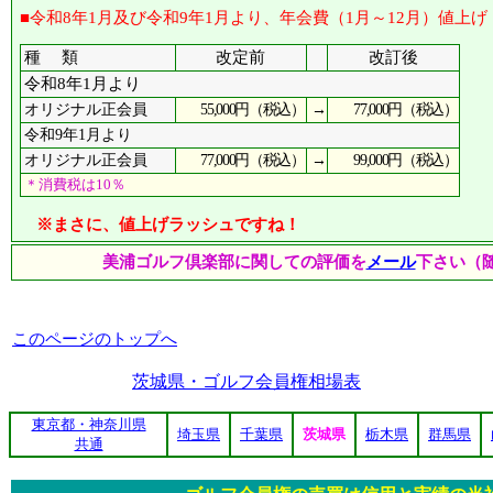
■令和8年1月及び令和9年1月より、年会費（1月～12月）値上げ
種 類
改定前
改訂後
令和8年1月より
55,000円（税込）
→
77,000円（税込）
オリジナル正会員
令和9年1月より
77,000円（税込）
→
99,000円（税込）
オリジナル正会員
＊消費税は10％
※まさに、値上げラッシュですね！
美浦ゴルフ倶楽部に関しての評価を
メール
下さい（
このページのトップへ
茨城県・ゴルフ会員権相場表
東京都・神奈川県
埼玉県
千葉県
茨城県
栃木県
群馬県
共通