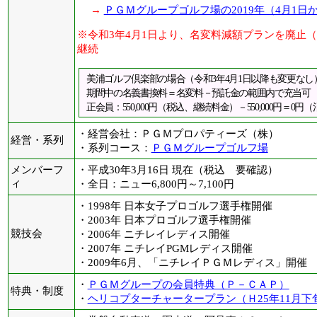
→
ＰＧＭグループゴルフ場の2019年（4月1
※令和3年4月1日より、名変料減額プランを廃止
継続
美浦ゴルフ倶楽部の場合（令和3年4月1日以降も変更なし
期間中の名義書換料＝名変料－預託金の範囲内で充当可（例：
正会員：550,000円（税込、継続料金）－550,000円＝0
・経営会社：ＰＧＭプロパティーズ（株）
経営・系列
・系列コース：
ＰＧＭグループゴルフ場
メンバーフ
・平成30年3月16日 現在（税込 要確認）
ィ
・全日：ニュー6,800円～7,100円
・1998年 日本女子プロゴルフ選手権開催
・2003年 日本プロゴルフ選手権開催
競技会
・2006年 ニチレイレディス開催
・2007年 ニチレイPGMレディス開催
・2009年6月、「ニチレイＰＧＭレディス」開催
・
ＰＧＭグループの会員特典（Ｐ－ＣＡＰ）
特典・制度
・
ヘリコプターチャータープラン（Ｈ25年11月下