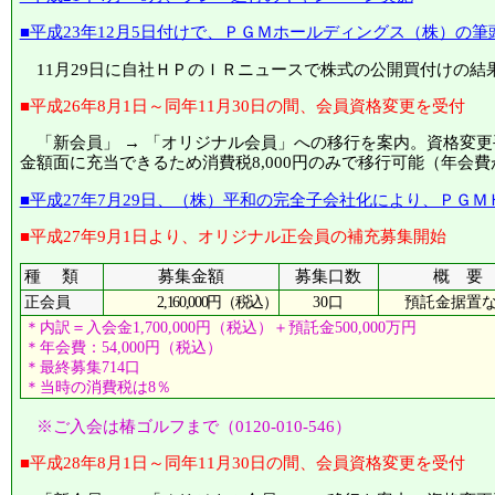
■平成23年12月5日付けで、ＰＧＭホールディングス（株）の
11月29日に自社ＨＰのＩＲニュースで株式の公開買付けの結
■平成26年8月1日～同年11月30日の間、会員資格変更を受付
「新会員」 → 「オリジナル会員」への移行を案内。資格変更
金額面に充当できるため消費税8,000円のみで移行可能（年会費が
■平成27年7月29日、（株）平和の完全子会社化により、ＰＧ
■平成27年9月1日より、オリジナル正会員の補充募集開始
種 類
募集金額
募集口数
概 要
2,160,000円（税込）
30口
預託金据置
正会員
＊内訳＝入会金1,700,000円（税込）＋預託金500,000万円
＊年会費：54,000円（税込）
＊最終募集714口
＊当時の消費税は8％
※ご入会は椿ゴルフまで（0120-010-546）
■平成28年8月1日～同年11月30日の間、会員資格変更を受付