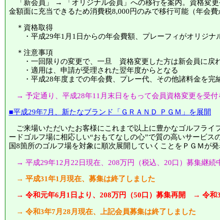
「新会員」 → 「オリジナル会員」への移行を案内。資格変更
金額面に充当できるため消費税8,000円のみで移行可能（年会費が
＊資格取得
・平成29年1月1日からの年会費額、プレーフィがオリジナ
＊注意事項
・一回限りの変更で、一旦 資格変更した方は新会員に戻
・適用は、申請が受理された翌年度からとなる
・平成28年度までの年会費、プレー代、その他諸料金を完
→ 予定通り、平成28年11月末日をもって会員資格変更を受付
■平成29年7月、新たなブランド「ＧＲＡＮＤ ＰＧＭ」を展開
ご来場いただいたお客様にこれまで以上に豊かなゴルフライフ
ードゴルフ場に相応しい“おもてなしの心”で質の高いサービスの
国8箇所のゴルフ場を対象に順次展開していくことをＰＧＭが発
→ 平成29年12月22日現在、208万円（税込、20口）募集継続
→ 平成31年1月現在、募集は終了しました
→ 令和元年6月1日より、208万円（50口）募集再開 → 令和
→ 令和3年7月28月現在、上記会員募集は終了しました