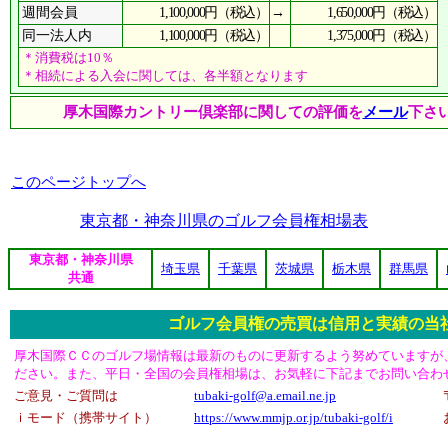
1,100,000円（税込）
→
1,650,000円（税込）
週間会員
1,100,000円（税込）
1,375,000円（税込）
同一法人内
＊消費税は10％
＊相続による入会に関しては、各半額となります
厚木国際カントリー倶楽部に関しての評価を
メール
下さ
このページトップへ
東京都・神奈川県のゴルフ会員権相場表
東京都・神奈川県
埼玉県
千葉県
茨城県
栃木県
群馬県
共通
ゴルフ会員権の売買は信用と実績の当
厚木国際ＣＣのゴルフ場情報は最新のものに更新するよう努めていますが
ださい。また、平日・全国の会員権相場は、お気軽に下記までお問い合わ
ご意見・ご質問は
tubaki-golf@a.email.ne.jp
ｉモード（携帯サイト）
https://www.mmjp.or.jp/tubaki-golf/i