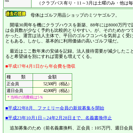
（クラブバス有り・11～3月は土曜のみ・他は
母体はゴルフ用品ショップのミツヤゴルフ。
開場30周年を機にクラブハウスを新築、88年には8000万円
は会員数が少なく予約も比較的とりやすい。が、そのためかつ
かった。運営は法人主体で、平日のゴルフコンペを気前よく受
ともある。しかし、基本的に利用価値の高いゴルフ場だ。
最近はここ数年来の安値を記録。法人接待需要が減少したこと
ると希望値を別にすれば需要も増えてくる。
■平成17年4月1日から年会費を徴収
種 類
金額
52,500円（税込）
正会員
42,000円（税込）
週日会員
＊当時の消費税は5％
■平成22年8月、ファミリー会員の新規募集を開始
■平成23年10月1日～24年2月28日まで、名義書換停止
追加募集のため（前名義書換料、正会員：105万円、週日会員：