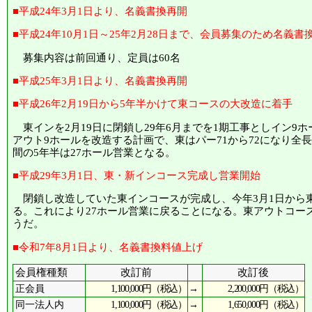
■平成24年3月1日より、名義書換再開
■平成24年10月1日～25年2月28日まで、会員募集のため名義書
募集内容は前回通り、定員は60名
■平成25年3月1日より、名義書換再開
■平成26年2月19日から5年半かけて東コースの大改造に着手
東インを2月19日に閉鎖し29年6月までを1期工事としイン9ホ
アウト9ホールを改造する計画で、東はパー71から72になり全長
間の5年半は27ホール営業となる。
■平成29年3月1日、東・新インコース完成し営業開始
閉鎖し改造していた東インコースが完成し、今年3月1日から
る。これにより27ホール営業に戻ることになる。東アウトコース
うだ。
■令和7年8月1日より、名義書換料値上げ
会員権種類
改訂前
改訂後
1,100,000円（税込）
→
2,200,000円（税込）
正会員
1,100,000円（税込）
→
1,650,000円（税込）
同一法人内