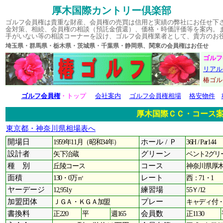
厚木国際カントリー倶楽部
ゴルフ会員権は貴重な財産、会員権の売買は信用と実績の弊社にお任せ下
金対策、相続、会員権の相談（預託金償還）、価格・時価評価等を案内。
手がいない等の相談コーナーを設け、ゴルフ会員権業者として、貴方のお
埼玉県・群馬県・栃木県・茨城県・千葉県・静岡県、関東の会員権はお
ゴルフ
リアル
椿ゴ
ゴルフ会員権
・トップ
会社案内
ゴルフ会員権相場
格安物件
厚木国際ＣＣ・コース
東京都・神奈川県相場表へ
開場日
1959年11月（昭和34年）
ホール / Ｐ
36H / Par144
設計者
矢下治蔵
グリーン
ベント2グリ
種 別
丘陵コース
コース
神奈川県厚木
面積
130・0万㎡
レート
西：71・1
ヤーデージ
12,951y
練習場
55Ｙ/12
加盟団体
ＪＧＡ・ＫＧＡ加盟
プレー
キャディ付
書換料
正220
平
週165
会員数
正1130