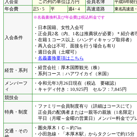
入会金
この列の単位は万円
会員名簿
平成16年発
年会費
正5・5
平
週4・4
高速道路
東名高速道・
※名義書換料及び年会費は税込料金です
・日本国籍、女性入会可
・正会員2名（内、1名は推薦状が必要）＊紹介者
入会条件
・在籍１コース以上（ハンディキャップ取得者）
・再入会は不可、面接を行う場合も有り
・週日会員（土曜可）
・
名義書換要項はこちら
・経営会社：厚木国際観光（株）
経営・系列
・系列コース：ハアワイカイ（米国）
メンバーフ
・令和元年3月26日現在（税込 要確認）
ィ
・キャディ付き：10,925円 セルフ：7,845円
競技会
・ファミリー会員制度有り（詳細はコースにて）
特典・制度
正会員の配偶者または一親等の親族（1名限定）
平日（月曜～金曜の営業日）メンバー料金でプ
・圏央厚木ＩＣ～約7㎞
交通・その
・小田急線・「本厚木駅」からタクシーで約15分
他