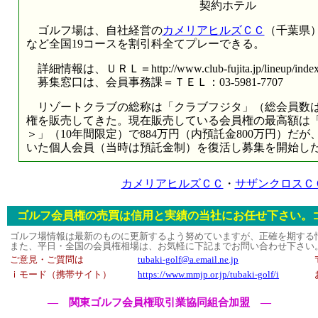
契約ホテル
ゴルフ場は、自社経営の
カメリアヒルズＣＣ
（千葉県
など全国19コースを割引科全てプレーできる。
詳細情報は、ＵＲＬ＝http://www.club-fujita.jp/lineup/index0
募集窓口は、会員事務課＝ＴＥＬ：03-5981-7707
リゾートクラブの総称は「クラブフジタ」（総会員数は
権を販売してきた。現在販売している会員権の最高額は
＞」（10年間限定）で884万円（内預託金800万円）だ
いた個人会員（当時は預託金制）を復活し募集を開始し
カメリアヒルズＣＣ
・
サザンクロスＣ
ゴルフ会員権の売買は信用と実績の当社にお任せ下さい。
ゴルフ場情報は最新のものに更新するよう努めていますが、正確を期する
また、平日・全国の会員権相場は、お気軽に下記までお問い合わせ下さい
ご意見・ご質問は
tubaki-golf@a.email.ne.jp
ｉモード（携帯サイト）
https://www.mmjp.or.jp/tubaki-golf/i
― 関東ゴルフ会員権取引業協同組合加盟 ―