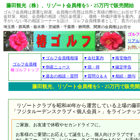
藤田観光（株）、リゾート会員権を5・25万円で販売開始
ゴルフ会員権は貴重な財産、会員権の売買は信用と実績の弊社にお任せ下
金対策、相続、会員権の相談（預託金償還）、価格・時価評価等を案内。
手がいない等の相談コーナーを設け、ゴルフ会員権業者として、貴方のお
埼玉県・群馬県・栃木県・茨城県・千葉県・静岡県、関東の会員権はお
ゴルフ
リアル
お問
▼ゴルフ会員権相場
▼会社案内
▼格安物件
ゴルフ会員権
▼倒産ニュース
▼損・得
▼確定申告
椿ゴルフトップ
▼過去の相談・質問
▼質問Ｑ＆Ａ
▼相続・贈与
藤田観光、リゾート会員権を5・25万円で販売
リゾートクラブを昭和40年から運営している上場の藤
「フジタルーデンスクラブ＜個人会員＞」をラインナッ
ご家族、お友達で休暇やセカンドライフに。
お客様のご要望にお応えして誕生した、個人向けクラブです。全
セレモニー、ゴルフ、レジャー、ライフサポートなど、お手頃