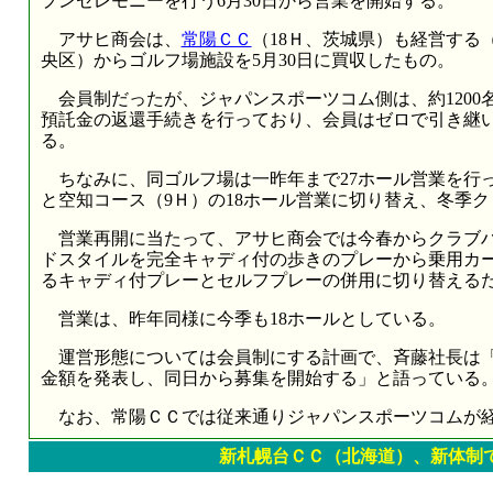
プンセレモニーを行う6月30日から営業を開始する。
アサヒ商会は、
常陽ＣＣ
（18Ｈ、茨城県）も経営する
央区）からゴルフ場施設を5月30日に買収したもの。
会員制だったが、ジャパンスポーツコム側は、約1200
預託金の返還手続きを行っており、会員はゼロで引き継
る。
ちなみに、同ゴルフ場は一昨年まで27ホール営業を行っ
と空知コース（9Ｈ）の18ホール営業に切り替え、冬季
営業再開に当たって、アサヒ商会では今春からクラブハ
ドスタイルを完全キャディ付の歩きのプレーから乗用カー
るキャディ付プレーとセルフプレーの併用に切り替える
営業は、昨年同様に今季も18ホールとしている。
運営形態については会員制にする計画で、斉藤社長は「6
金額を発表し、同日から募集を開始する」と語っている
なお、常陽ＣＣでは従来通りジャパンスポーツコムが
新札幌台ＣＣ（北海道）、新体制で