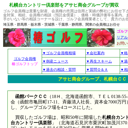
札幌台カントリー倶楽部をアサヒ商会グループが買収
ゴルフ会員権は貴重な財産、会員権の売買は信用と実績の弊社にお任せ下
金対策、相続、会員権の相談（預託金償還）、価格・時価評価等を案内。
手がいない等の相談コーナーを設け、ゴルフ会員権業者として、貴方のお
埼玉県・群馬県・栃木県・茨城県・千葉県・静岡県、関東の会員権はお
ゴルフ
リアル
お問
▼ゴルフ会員権相場
▼会社案内
▼格
ゴルフ会員権
▼倒産ニュース
▼再生スキーム
▼過
椿ゴルフトップ
▼過去の相談・質問
▼質問Ｑ＆Ａ
▼相
アサヒ商会グループ、札幌台ＣＣ
函館パークＣＣ
（18Ｈ、北海道函館市、ＴＥＬ0138-5
会（函館市亀田町17-11、斉藤清人社長、資本金7000
し、グループゴルフ場を4コースにした。
買収したゴルフ場は、昭和50年に開場した
札幌台カン
台カントリー倶楽部
」（北海道石見沢市栗沢町加茂川370、Ｔ