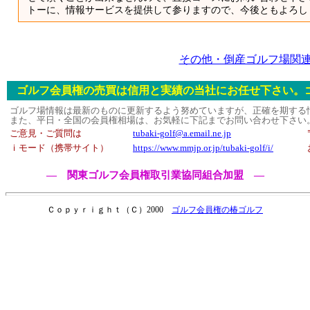
トーに、情報サービスを提供して参りますので、今後ともよろし
その他・倒産ゴルフ場関
ゴルフ会員権の売買は信用と実績の当社にお任せ下さい。
ゴルフ場情報は最新のものに更新するよう努めていますが、正確を期する
また、平日・全国の会員権相場は、お気軽に下記までお問い合わせ下さい
ご意見・ご質問は
tubaki-golf@a.email.ne.jp
ｉモード（携帯サイト）
https://www.mmjp.or.jp/tubaki-golf/i/
― 関東ゴルフ会員権取引業協同組合加盟 ―
Ｃｏｐｙｒｉｇｈｔ（Ｃ）2000
ゴルフ会員権の椿ゴルフ