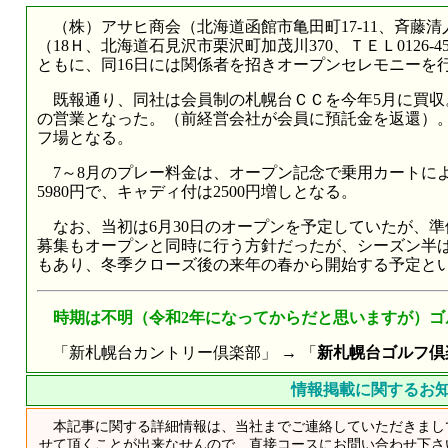
（株）アサヒ商会（北海道函館市亀田町17-11、斉藤清
（18Ｈ、北海道石見沢市栗沢町加茂川370、ＴＥＬ0126-4
ともに、同16日には関係者を招きオープンセレモニーを
既報通り、同社は会員制の札幌台ＣＣを今年5月に買収
の営業となった。（前経営会社が会員に預託金を返還）。
フ場となる。
7～8月のプレー料金は、オープン記念で乗用カートによ
5980円で、キャディ付は2500円増しとなる。
なお、当初は6月30日のオープンを予定していたが、準
募集もオープンと同時に行う方針だったが、シーズン半
もあり、冬季クローズ後の来年の春から開始する予定と
時期は不明（令和2年になってからだと思いますが）ゴ
「新札幌台カントリー倶楽部」 → 「
新札幌台ゴルフ倶
情報掲載に関するお
本記事に関する詳細情報は、当社までご連絡していただきまし
せて頂くことが出来なせんので、直接コースにお問い合わせ下さ