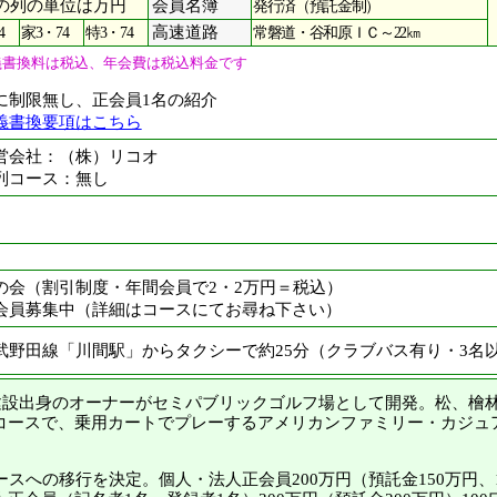
の列の単位は万円
会員名簿
発行済（預託金制）
4
家3・74
特3・74
高速道路
常磐道・谷和原ＩＣ～22㎞
義書換料は税込、年会費は税込料金です
に制限無し、正会員1名の紹介
義書換要項はこちら
営会社：（株）リコオ
列コース：無し
の会（割引制度・年間会員で2・2万円＝税込）
会員募集中（詳細はコースにてお尋ね下さい）
武野田線「川間駅」からタクシーで約25分（クラブバス有り・3名
設出身のオーナーがセミパブリックゴルフ場として開発。松、檜
コースで、乗用カートでプレーするアメリカンファミリー・カジュ
スへの移行を決定。個人・法人正会員200万円（預託金150万円、1