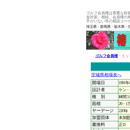
ゴルフ会員権は貴重な財
金対策、相続、会員権の
手がいない等の相談コー
埼玉県・群馬県・栃木県
ゴルフ会員権
・トッ
茨城県相場表へ
開場日
1991
設計者
ケン・
種 別
林間コ
面積
20・1
ヤーデージ
2,830y
加盟団体
未加盟
書換料
正11