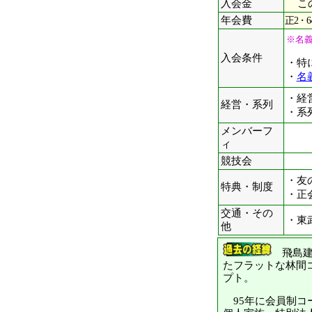
入会金
こ
年会費
正2・6
※名
入会条件
・特
・
名
・経
経営・系列
・系
メンバーフ
ィ
競技会
・友
特典・制度
・正
交通・その
・東
他
飛島建
たフラットな林間
プト。
95年に会員制コー