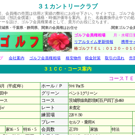
３１カントリークラブ
産、会員権の売買は信用と実績の弊社にお任せ下さい。サイトでは、ゴルフ会
相談（預託金償還）、価格・時価評価等を案内。また、名義書換停止中での処
ナーを設け、ゴルフ会員権業者として、貴方のお役に立ちます。
・茨城県・千葉県・静岡県、関東の会員権はお任せ -関東ゴルフ会員権
ゴルフ会員権相場
月・水曜
リアルタイム更新情報
携帯サ
椿ゴルフＴＥＬ：０１２０－
プ
会社案内
ゴルフ会員権相場
格安物件
税金対策
取引の流れ
売
３１ＣＣ・コース案内
コースＴＥＬ：
年4月（平成3年）
ホール / Ｐ
9Ｈ/ Par35
田中
グリーン
ベント1グリーン
ース
コース
茨城県猿島郡境町百戸四丁歩460
万㎡
レート
未査定
練習場
220Ｙ/30
プレー
セルフ・乗用Ｋ
家16・5
特16・5
会員数
正370
家族
特法