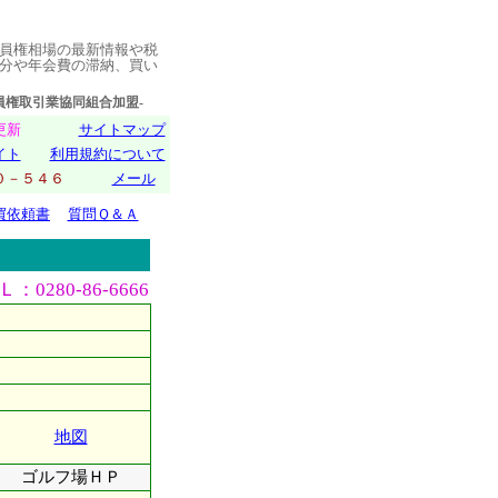
員権相場の最新情報や税
分や年会費の滞納、買い
取引業協同組合加盟-
日更新
サイトマップ
イト
利用規約について
０１０－５４６
メール
買依頼書
質問Ｑ＆Ａ
0280-86-6666
地図
ゴルフ場ＨＰ