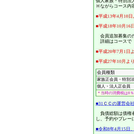
個人家族・特別法人
Ｈながらコース内
■平成13年4月1
■平成18年10月
会員追加募集のため
詳細はコースで（
■平成20年7月1
■平成27年10月
会員種類
家族正会員・特別
個人・法人正会員
＊当時の消費税は8％
■31ＣＣの運営会
負債総額は債権者約
し、予約やプレー
■令和8年4月15