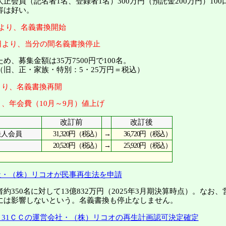
正会員（記名者1名、登録者1名）300万円（預託金200万円）100
容は好い。
0日より、名義書換開始
16日より、当分の間名義書換停止
、募集金額は35万7500円で100名。
旧、正・家族・特別：5・25万円＝税込）
日より、名義書換再開
より、年会費（10月～9月）値上げ
改訂前
改訂後
31,320円（税込）
→
36,720円（税込）
法人会員
20,520円（税込）
→
25,920円（税込）
社・（株）リコオが民事再生法を申請
350名に対して13億832万円（2025年3月期決算時点）。なお
には影響しないという。名義書換も停止なしません。
日、31ＣＣの運営会社・（株）リコオの再生計画認可決定確定