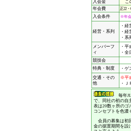
入会金
こ
年会費
正22・
入会条件
※年
・経
経営・系列
・経
・系
メンバーフ
・平
ィ
・全日
競技会
特典・制度
・ゲ
交通・その
※平
他
・Ｊ
毎年J
で、同社の初の自主
表は20数ヶ所の
コンセプトを色濃
会員の募集は初回か
金の据置期間を設