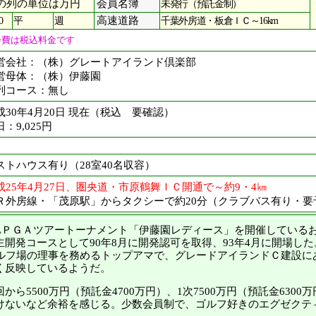
の列の単位は万円
会員名簿
未発行（預託金制）
0
平
週
高速道路
千葉外房道・板倉ＩＣ～16km
会費は税込料金です
営会社：（株）グレートアイランド倶楽部
営母体：（株）伊藤園
列コース：無し
成30年4月20日 現在（税込 要確認）
：9,025円
ストハウス有り（28室40名収容）
成25年4月27日、圏央道・市原鶴舞ＩＣ開通で～約9・4㎞
Ｒ外房線・「茂原駅」からタクシーで約20分（クラブバス有り・要
LＰＧＡツアートーナメント「伊藤園レディース」を開催している
開発コースとして90年8月に開発認可を取得、93年4月に開場し
ゴルフ場の理事を務めるトップアマで、グレードアイランドＣ建設に
く反映しているようだ。
ら5500万円（預託金4700万円）、1次7500万円（預託金6300
けないなど余裕を感じる。少数会員制で、ゴルフ好きのエグゼクテ