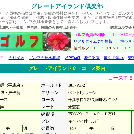
グレートアイランド倶楽部
産、会員権の売買は信用と実績の弊社にお任せ下さい。サイトでは、ゴルフ会
相談（預託金償還）、価格・時価評価等を案内。また、名義書換停止中での処
ナーを設け、ゴルフ会員権業者として、貴方のお役に立ちます。
・茨城県・千葉県・静岡県、関東の会員権はお任せ -関東ゴルフ会員権
ゴルフ会員権相場
月・水曜
リアルタイム更新情報
携帯サ
椿ゴルフＴＥＬ：０１２０－
プ
会社案内
ゴルフ会員権相場
格安物件
税金対策
取引の流れ
売
グレートアイランドＣ・コース案内
コースＴＥＬ：
年4月（平成5年）
ホール / Ｐ
18H / Par72
正則・戸張 捷
グリーン
ベント1グリーン
ース
コース
千葉県長生郡長南町佐坪1782
万㎡
レート
未査定
練習場
250Ｙ/20 Ｂ・ＡＰ・Ｐ有り
プレー
キャディ付・歩行
平
週
会員数
正500
平
週