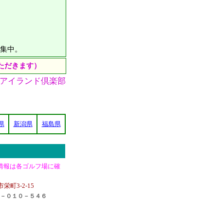
募集中。
ただきます）
アイランド倶楽部
県
新潟県
福島県
情報は各ゴルフ場に確
栄町3-2-15
－０１０－５４６