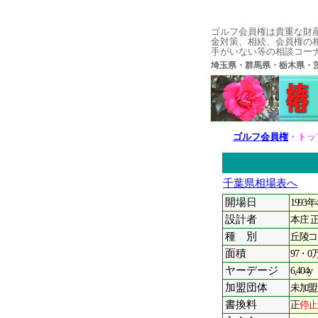
ゴルフ会員権は貴重な財
金対策、相続、会員権の
手がいない等の相談コー
埼玉県・群馬県・栃木県
ゴルフ会員権
・トッ
千葉県相場表へ
開場日
1993
設計者
本庄 
種 別
丘陵コ
面積
97・0
ヤーデージ
6,404y
加盟団体
未加盟
書換料
正
停止