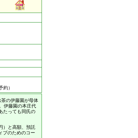
予約）
お茶の伊藤園が母体
た。伊藤園の本庄代
あたっても同氏の
万円）と高額、預託
ィブのためのコー