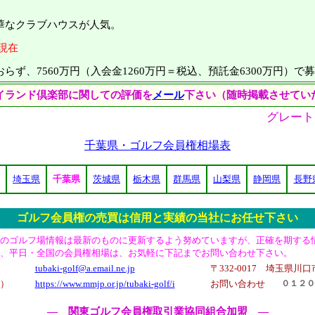
なクラブハウスが人気。
日現在
ず、7560万円（入会金1260万円＝税込、預託金6300万円）で
イランド倶楽部に関しての評価を
メール
下さい（随時掲載させてい
グレート
千葉県・ゴルフ会員権相場表
埼玉県
千葉県
茨城県
栃木県
群馬県
山梨県
静岡県
長野
ゴルフ会員権の売買は信用と実績の当社にお任せ下さい
のゴルフ場情報は最新のものに更新するよう努めていますが、正確を期する
、平日・全国の会員権相場は、お気軽に下記までお問い合わせ下さい。
tubaki-golf@a.email.ne.jp
〒332-0017 埼玉県川口市
）
https://www.mmjp.or.jp/tubaki-golf/i
お問い合わせ
０１２０
― 関東ゴルフ会員権取引業協同組合加盟 ―