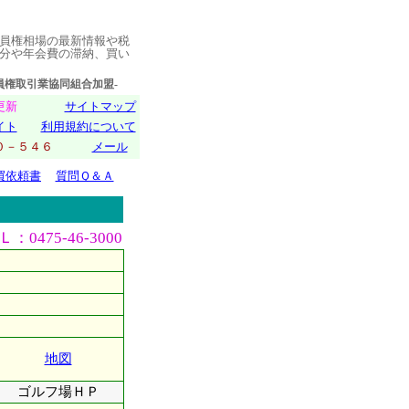
員権相場の最新情報や税
分や年会費の滞納、買い
取引業協同組合加盟-
日更新
サイトマップ
イト
利用規約について
０１０－５４６
メール
買依頼書
質問Ｑ＆Ａ
0475-46-3000
地図
ゴルフ場ＨＰ