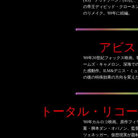
('83)「デッドゾーン」('83)
と、
の帝王ディビッド・クローネンバ
のリメイク。'89年に続編。
アビス
'89年
20世紀フォックス映画。
ームズ・キャメロン。深海で
た感動作。ILM&デニス・ミ
の後の特殊効果の方向を変え
トータル・リコ
'90年カルロコ映画。原作フ
案・脚本ダン・オバノン、監
ツェネッガー。仮想現実が題