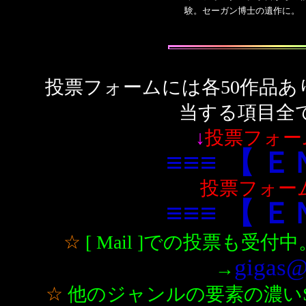
験。セーガン博士の遺作に。
投票フォームには各50作品あ
当する項目全
↓
投票フォー
≡≡≡ 【 Ｅ
投票フォーム
≡≡≡ 【 Ｅ
☆
[ Mail ]での投票も
gigas@
→
☆
他のジャンルの要素の濃いS