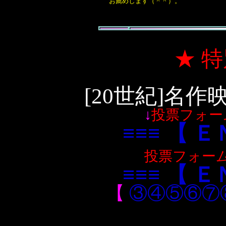
お薦めします（＾＾）。
★ 
[20世紀]名
↓
投票フォーム
≡≡≡ 【 Ｅ
投票フォーム2
≡≡≡ 【 Ｅ
【
③
④
⑤
⑥
⑦