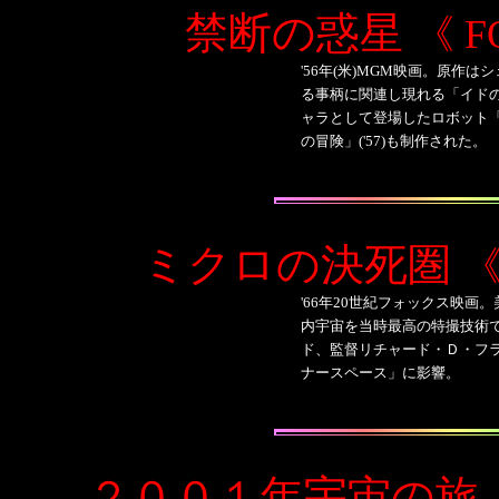
禁断の惑星
《 F
'56年(米)MGM映画。原作
る事柄に関連し現れる「イド
ャラとして登場したロボット「
の冒険」('57)も制作された。
ミクロの決死圏
《
'66年20世紀フォックス映
内宇宙を当時最高の特撮技術
ド、監督リチャード・Ｄ・フラ
ナースペース」に影響。
２００１年宇宙の旅