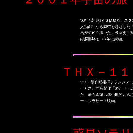
'68
年(英･米)ＭＧＭ映画。ス
人類創生から時空を超越した
馬燈の如く描いた、映画史に
(共同脚本)。'84年に続編。
ＴＨＸ－１１
'71年･製作総指揮フランシス
ーカス。同監督作「SW」とは
た、夢も希望も無い世界からの脱
ー・ブラザース映画。