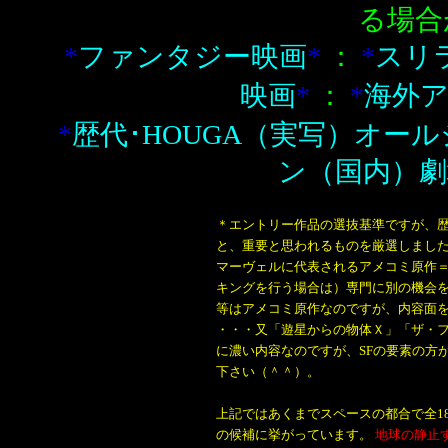
る場合
*
ファンタジー映画
*
：
*
スリ
映画
*
：
*
海外ア
*
歴代･HOUGA（実写）オールジャ
ン（国内）劇場
＊エントリー作品の選抜基準ですが、
と、重要と思われるものを厳選しまし
マーヴェルに代表されるアメコミ原作
キングを行う場合は）専門に別の機会
等はアメコミ原作なのですが、内容面
・・・又「遊星からの物体Ｘ」「ザ・
に濃い内容なのですが、SFの要素の方
下さい（＾＾）。
上記ではあくまでスペースの都合で全1
の候補に挙がっています。
地球の静止す