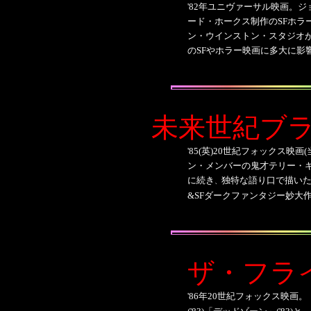
'82年ユニヴァーサル映画。ジ
ード・ホークス制作のSFホラ
ン・ウインストン・スタジオ
のSFやホラー映画に多大に影
未来世紀ブ
'85(英)20世紀フォックス映
ン・メンバーの鬼才テリー・ギリ
に続き
独特な語り口で描いた
、
&SFダークファンタジー妙大
ザ・フラ
'86年20世紀フォックス映画。