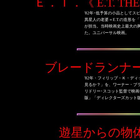
Ｅ．Ｔ．
《 E.T. TH
'82年･低予算の小品としてス
異星人の老婆＝E.T.の造形を「
が担当。当時映画史上最大の興
た。ユニバーサル映画。
ブレードランナ
'82年・フィリップ・Ｋ・デ
見るか？」を、ワーナー・ブラ
リドリー･スコット監督で映画
版」「ディレクターズカット
遊星からの物