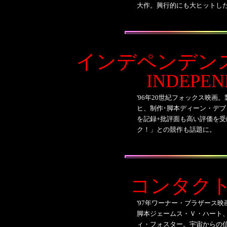
大作。興行的にも大ヒットし
インデペンデン
INDEPEN
'96年
20世紀フォックス映画。
ヒ、制作･脚本ディーン・デ
を記録+批評面も高い評価を
ク！」との競作も話題に。
コンタク
'97年ワーナー・ブラザース
脚本ジェームス・Ｖ・ハート
ィ・フォスター。宇宙からの