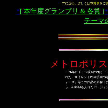
ーマに選出。詳しくは本賞頁をご
*
[ 本年度グランプリ
&
各賞 ]
*
テーマの
メトロポリ
1926年
にドイツ映画の鬼才・
れた、サイレント映画後期の超
ォーズ」等この作品の影響下に
ラー
&BGMを入れたバージョ