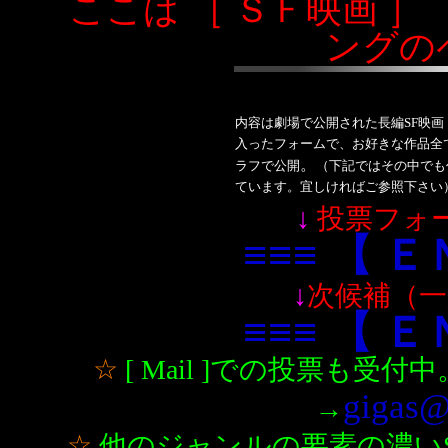
ここは ［ ＳＦ映画 ］
ングの
内容は劇場で公開された長編SF映
入ったフォームで、お好きな作品全
。
ラフで公開
（下記ではその中でも
ています。宜しければご参照下さい
↓
投票フォー
≡≡≡ 【 Ｅ
↓
次候補
（
一
≡≡≡ 【 Ｅ
☆
[ Mail ]での投票も
gigas@
→
☆
他のジャンルの要素の濃いS