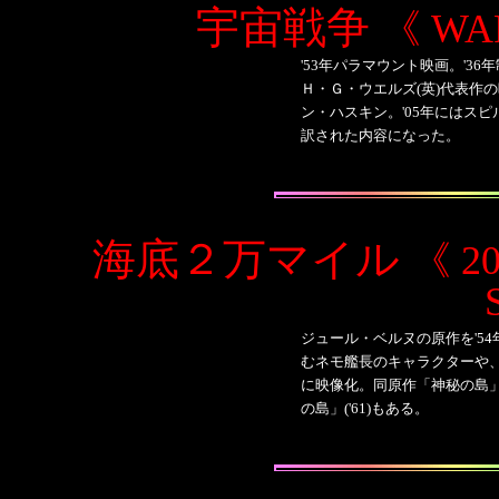
宇宙戦争
《 WA
'53年パラマウント映画。'3
Ｈ・Ｇ・ウエルズ(英)代表作
ン・ハスキン。'05年にはス
訳された内容になった。
海底２万マイル
《 2
ジュール・ベルヌの原作を'5
むネモ艦長のキャラクターや
に映像化。
同原作「神秘の島」
の島」('61)もある。