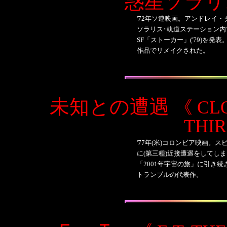
惑星ソラリ
'72
年ソ連映画。アンドレイ・
ソラリス･軌道ステーション
SF「ストーカー」(
'79
)を発表
作品でリメイクされた。
未知との遭遇
《 CL
THIR
'77年(米)コロンビア映画。
に(第三種)近接遭遇をしてし
「2001年宇宙の旅」に引き
トランブルの代表作。