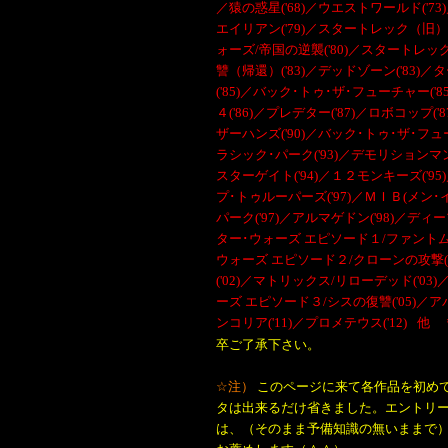
／
猿の惑星
('68)／
ウエストワールド('73)
エイリアン('79)／スタートレック（旧）('
ォーズ/帝国の逆襲('80)／スタートレッ
讐（帰還）('83)／デッドゾーン('83)／
('85)／バック･トゥ･ザ･フューチャー(
４('86)／プレデター('87)／ロボコップ
ザーハンズ('90)／バック･トゥ･ザ･フュ
ラシック･パーク('93)／デモリションマン
スターゲイト('94)／１２モンキーズ('95
プ･トゥルーパーズ('97)／ＭＩＢ(メン･
パーク('97)／アルマゲドン('98)／ディ
ター･ウォーズ エピソード１/ファントム･メナ
ウォーズ エピソード２/クローンの攻撃('
('02)／マトリックス/リローデッド('0
ーズ エピソード３/シスの復讐('05)／アバ
ンコリア
('11)／
プロメテウス
('12)
他 
卒ご了承下さい。
☆注）
このページに来て各作品を初め
タは出来るだけ省きました。エントリ
は、（そのまま予備知識の無いままで）