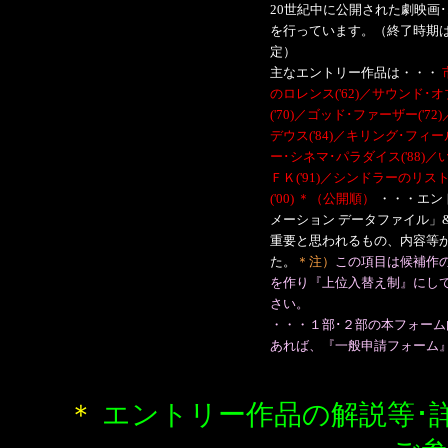
20世紀中に公開された劇映画
を行っています。（終了時期
定）
主なエントリー作品は・・・
のロレンス('62)／サウンド･
('70)／ゴッド･ファーザー('72
デウス('84)／キリング･フィー
ー･シネマ･パラダイス('88)／
ＦＫ('91)／シンドラーのリスト
('00) ＊（公開順）
・・・エン
メーション データファイル」
重要と思われるもの、内容等か
た。
＊注）
この項目は候補作
を作り『上位入替え制』にし
さい。
・・・１部･２部の本フォー
あれば、『一般申請フォーム』
＊
エントリー作品の解説等･