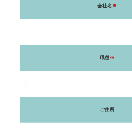
会社名
※
職種
※
ご住所