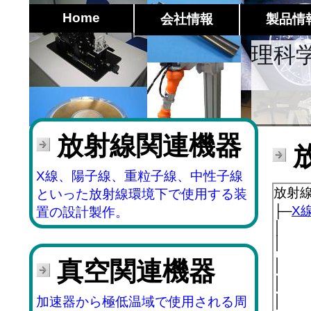
Home
会社情報
製品情
理科
放射線関連機器
X線、陽子線、重粒子線、中性子線
といった放射線環境下で使用する装
置の設計製作。
真空関連機器
加速器から極低温域で使用される周