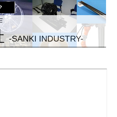
ク
作
社
-SANKI INDUSTRY-