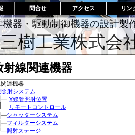
報
問合せ
アクセス
リン
学機器・駆動制御機器の設計製
三樹工業株式会
放射線関連機器