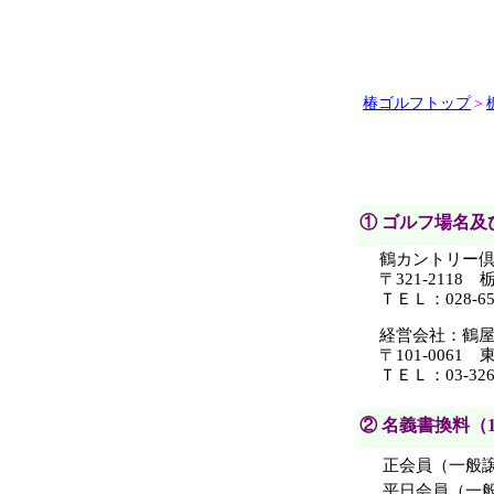
椿ゴルフトップ
＞
① ゴルフ場名及
鶴カントリー
〒321-2118
ＴＥＬ：028-65
経営会社：鶴
〒101-0061
ＴＥＬ：03-326
② 名義書換料（
正会員（一般
平日会員（一