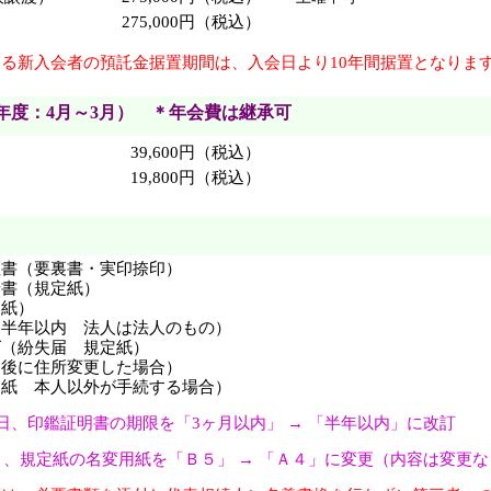
275,000円（税込）
る新入会者の預託金据置期間は、入会日より10年間据置となりま
年度：4月～3月） ＊年会費は継承可
39,600円（税込）
19,800円（税込）
証書（要裏書・実印捺印）
請書（規定紙）
定紙）
（半年以内 法人は法人のもの）
グ（紛失届 規定紙）
会後に住所変更した場合）
定紙 本人以外が手続する場合）
1日、印鑑証明書の期限を「3ヶ月以内」 → 「半年以内」に改訂
2月、規定紙の名変用紙を「Ｂ５」 → 「Ａ４」に変更（内容は変更