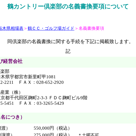
鶴カントリー倶楽部の名義書換要項について
栃木県相場表
＞
鶴ＣＣ・ゴルフ場ガイド
＞名義書換要項
同倶楽部の名義書換に関する手続を下記に掲載致します。
記
び経営会社
倶楽部
 栃木県宇都宮市新里町甲1081
2-2211 ＦＡＸ：028-652-2920
屋産業（株）
 東京都千代田区麹町2-3-3 ＦＤＣ麹町ビル9階
5-5451 ＦＡＸ：03-3265-5429
1名につき）
譲渡）
550,000円（税込）
般譲渡）
275,000円（税込）
＊土曜不可