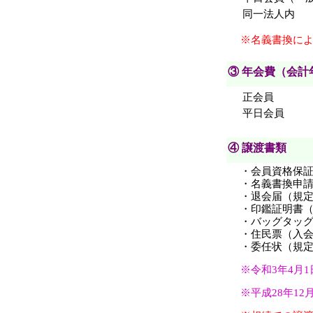
同一法人内
※名義書換によ
③ 年会費（会計
正会員
平日会員
④ 譲渡書類
・会員資格保
・名義書換申
・退会届（規
・印鑑証明書
・バッグタッ
・住民票（入
・委任状（規
※令和3年4月
※平成28年1