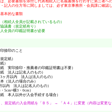
渡は、必要書類を添付し代表相続人に名義書換を行わずに第三者へ
記入の仕方等に関しましては、必ず東京事務所・会員課に確認し
の基本的な書類
相続人全員が記載されているもの）
議書（規定紙有り）
全員の印鑑証明書が必要
実印捺印のこと
（規定紙）
定紙）
定紙 実印捺印・推薦者の印鑑証明書は不要）
定紙 法人は記名人のもの）
3ヶ月以内 法人は法人のもの）
謄本（法人の場合のみ）
月以内 法人は記名人のもの）
・5cm×横3・0cm）
定紙 本人以外が入会手続する場合）
2月、規定紙の入会用紙を「Ｂ５」 → 「Ａ４」に変更（内容は変更