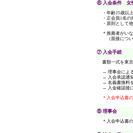
⑥ 入会条件 
・年齢25歳以
・正会員1名の
・原則として
＊推薦者がい
（面接につい
⑦ 入会手続
書類一式を東
→ 理事会によ
→ 入会承認通
→ 名義書換料
→ 入金確認後
＊入会申込書
⑧ 理事会 
＊入会申込書