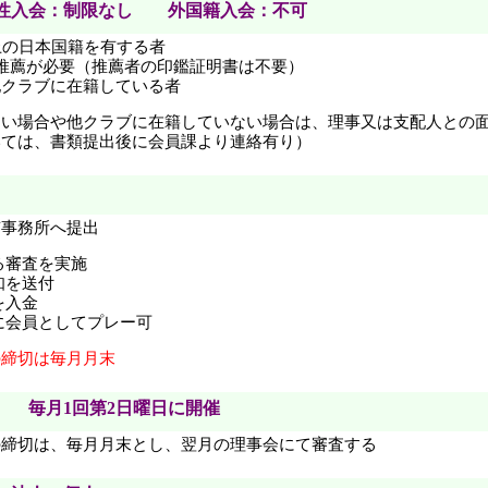
女性入会：制限なし 外国籍入会：不可
上の日本国籍を有する者
推薦が必要（推薦者の印鑑証明書は不要）
他クラブに在籍している者
ない場合や他クラブに在籍していない場合は、理事又は支配人との
ては、書類提出後に会員課より連絡有り）
京事務所へ提出
る審査を実施
知を送付
を入金
に会員としてプレー可
の締切は毎月月末
毎月1回第2日曜日に開催
の締切は、毎月月末とし、翌月の理事会にて審査する