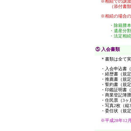
※相続での譲
（添付書類・
※相続の場合
・除籍謄本（
・遺産分割協
・法定相続人
⑤ 入会書類
＊書類は全て
・入会申込書
・経歴書（規
・推薦書（規
・誓約書（規
・印鑑証明書（
・商業登記簿
・住民票（3ヶ
・写真2枚（縦3
・委任状（規
※平成28年1